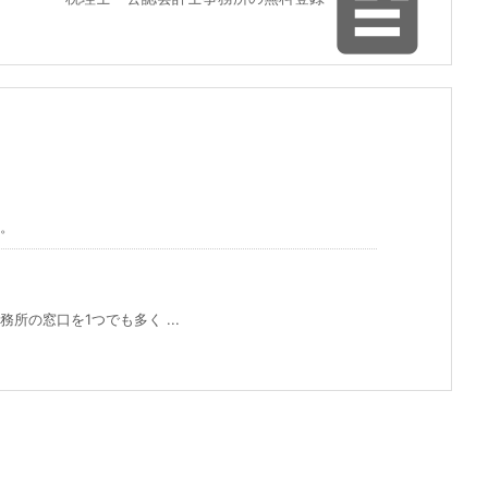

。
の窓口を1つでも多く ...