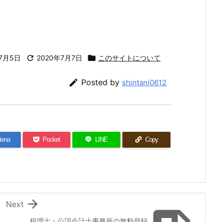
年7月5日

2020年7月7日

このサイトについて

Posted by
shintani0612
tena
Pocket
LINE
Copy

Next
税理士・公認会計士事務所の無料登録