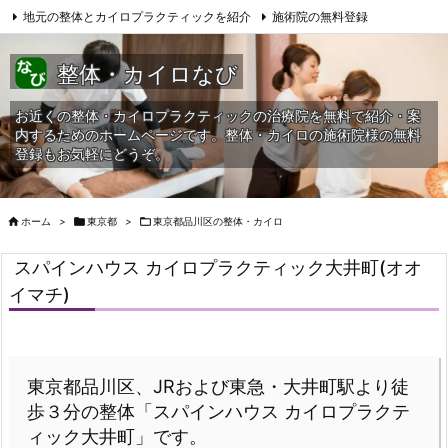
地元の整体とカイロプラクティックを紹介
施術院の無料登録
サイトマップ
当HPへの問合せ
整体・カイロなび
お近くの整体・カイロプラクティックの治療院を無料で紹介・案
内するためのホームページです。整体・カイロの施術院様の無料
登録もお気軽にどうぞ。

ホーム
>

東京都
>

東京都品川区の整体・カイロ
スパインハウス カイロプラクティック大井町(オオ
イマチ)
東京都品川区、JRおよび東急・大井町駅より徒
歩３分の整体「スパインハウス カイロプラクテ
ィック大井町」です。