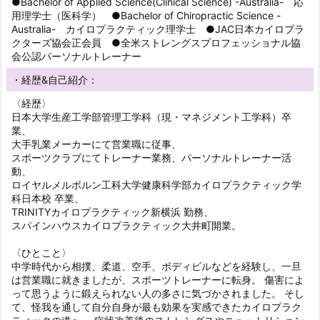
●Bachelor of Applied Science(Clinical Science) -Australia- 応
用理学士（医科学） ●Bachelor of Chiropractic Science -
Australia- カイロプラクティック理学士 ●JAC日本カイロプラ
クターズ協会正会員 ●全米ストレングスプロフェッショナル協
会公認パーソナルトレーナー
・経歴&自己紹介：
〈経歴〉
日本大学生産工学部管理工学科（現・マネジメント工学科）卒
業、
大手乳業メーカーにて営業職に従事、
スポーツクラブにてトレーナー業務、パーソナルトレーナー活
動、
ロイヤルメルボルン工科大学健康科学部カイロプラクティック学
科日本校 卒業、
TRINITYカイロプラクティック新横浜 勤務、
スパインハウスカイロプラクティック大井町開業。
〈ひとこと〉
中学時代から相撲、柔道、空手、ボディビルなどを経験し、一旦
は営業職に就きましたが、スポーツトレーナーに転身。 傷害によ
って思うように鍛えられない人の多さに気づかされました。 そし
て、怪我を通して自分自身が最も効果を実感できたカイロプラク