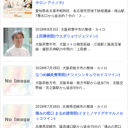
サロン アイノテ)
愛知県名古屋市昭和区、名古屋市営地下鉄桜通線・桜山駅
7番出口から徒歩約７分の「ス ...
2026年8月3日
:
大阪府豊中市の整体・カイロ
上田療術院(ウエダリョウジュツイン)
大阪府豊中市、大阪メトロ御堂筋線・江坂駅と阪急宝塚
線・服部天神駅の中間の「上田療 ...
2026年7月28日
:
大阪府枚方市の整体・カイロ
なつめ鍼灸整骨院(ナツメシンキュウセイコツイン)
大阪府枚方市、京阪本線・枚方市駅から徒歩7分、京阪交
野線・宮之阪駅から徒歩5分の ...
2026年7月26日
:
兵庫県尼崎市の整体・カイロ
痛みの窓口 まるめ接骨院(イタミノマドグチマルメセ
ッコツイン)
兵庫県尼崎市、阪急塚口駅から徒歩15分の「痛みの窓口