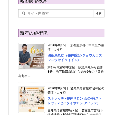
施術院を検索
新着の施術院
2026年8月5日
:
京都府京都市中京区の整
体・カイロ
四条烏丸ゆう整体院(シジョウカラス
マユウセイタイイン)
京都府京都市中京区、阪急烏丸から徒歩
3分、地下鉄四条駅から徒歩5分の「四条
烏丸ゆ ...
2026年8月3日
:
愛知県名古屋市昭和区の
整体・カイロ
ストレッチ×整体サロン 合の手(スト
レッチ×セイタイサロン アイノテ)
愛知県名古屋市昭和区、名古屋市営地下
鉄桜通線・桜山駅7番出口から徒歩約７