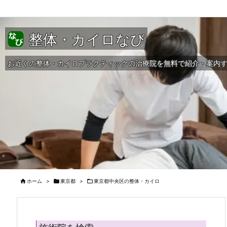
整体・カイロなび
お近くの整体・カイロプラクティックの治療院を無料で紹介・案内

ホーム
>

東京都
>

東京都中央区の整体・カイロ