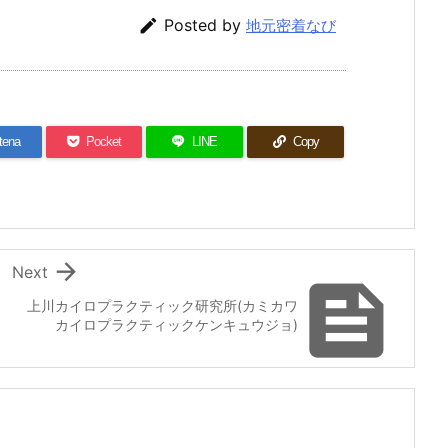

Posted by
地元密着なび
tena
Pocket
LINE
Copy

Next

上川カイロプラクティック研究所(カミカワ
カイロプラクティックケンキュウジョ)