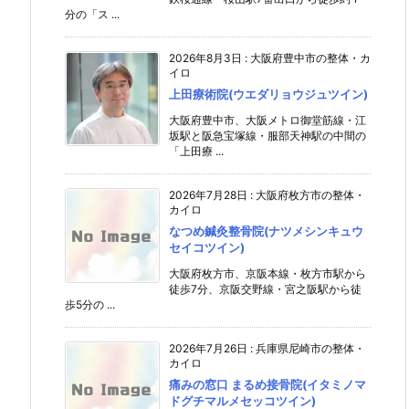
分の「ス ...
2026年8月3日
:
大阪府豊中市の整体・カ
イロ
上田療術院(ウエダリョウジュツイン)
大阪府豊中市、大阪メトロ御堂筋線・江
坂駅と阪急宝塚線・服部天神駅の中間の
「上田療 ...
2026年7月28日
:
大阪府枚方市の整体・
カイロ
なつめ鍼灸整骨院(ナツメシンキュウ
セイコツイン)
大阪府枚方市、京阪本線・枚方市駅から
徒歩7分、京阪交野線・宮之阪駅から徒
歩5分の ...
2026年7月26日
:
兵庫県尼崎市の整体・
カイロ
痛みの窓口 まるめ接骨院(イタミノマ
ドグチマルメセッコツイン)