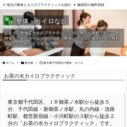
地元の整体とカイロプラクティックを紹介
施術院の無料登録
サイトマップ
当HPへの問合せ
整体・カイロなび
お近くの整体・カイロプラクティックの治療院を無料で紹介・案
内するためのホームページです。整体・カイロの施術院様の無料
登録もお気軽にどうぞ。

ホーム
>

東京都
>

東京都千代田区の整体・カイロ
お茶の水カイロプラクティック
東京都千代田区、ＪＲ御茶ノ水駅から徒歩５
分、千代田線・新御茶ノ水駅、丸の内線・淡路
町駅、都営新宿線・小川町駅の３駅から徒歩２
分の「お茶の水カイロプラクティック」です。