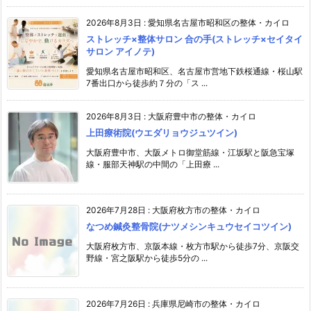
2026年8月3日
:
愛知県名古屋市昭和区の整体・カイロ
ストレッチ×整体サロン 合の手(ストレッチ×セイタイ
サロン アイノテ)
愛知県名古屋市昭和区、名古屋市営地下鉄桜通線・桜山駅
7番出口から徒歩約７分の「ス ...
2026年8月3日
:
大阪府豊中市の整体・カイロ
上田療術院(ウエダリョウジュツイン)
大阪府豊中市、大阪メトロ御堂筋線・江坂駅と阪急宝塚
線・服部天神駅の中間の「上田療 ...
2026年7月28日
:
大阪府枚方市の整体・カイロ
なつめ鍼灸整骨院(ナツメシンキュウセイコツイン)
大阪府枚方市、京阪本線・枚方市駅から徒歩7分、京阪交
野線・宮之阪駅から徒歩5分の ...
2026年7月26日
:
兵庫県尼崎市の整体・カイロ