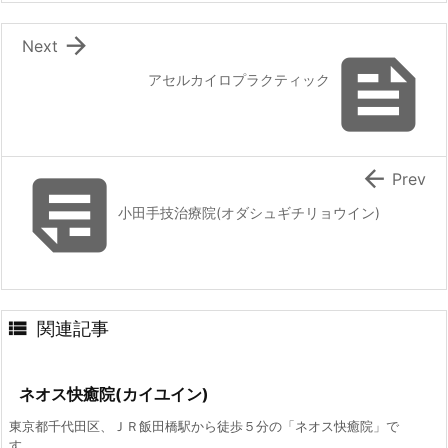

Next

アセルカイロプラクティック


Prev
小田手技治療院(オダシュギチリョウイン)

関連記事
ネオス快癒院(カイユイン)
東京都千代田区、ＪＲ飯田橋駅から徒歩５分の「ネオス快癒院」で
す。