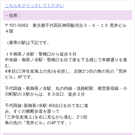
こちらをクリックしてください
・住所：
〒101-0062 東京都千代田区神田駿河台３－５－１５ 荒井ビル
４階
（最寄の駅は下記です。
.
ＪＲ御茶ノ水駅・聖橋口から徒歩５分
中央線・御茶ノ水駅・聖橋口を出て坂を下る感じで本郷通りを進
む。
4本目(三井住友海上の先)を右折し、左側2つ目の角の先の『荒井
ビル』4Fです。
.
千代田線・新御茶ノ水駅、丸の内線・淡路町駅、都営新宿線・小
川町駅の３駅からは、Ｂ３出口、徒歩２分
.
千代田線･新御茶ﾉ水駅･B3出口を出て右に進
み、すぐの横断歩道を渡って
｢三井住友海上｣を右に見ながら進む。2つ目
角の先の『荒井ビル』の4Fです。）