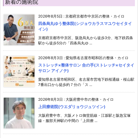
新着の施術院
2026年8月5日
:
京都府京都市中京区の整体・カイロ
四条烏丸ゆう整体院(シジョウカラスマユウセイタイ
イン)
京都府京都市中京区、阪急烏丸から徒歩3分、地下鉄四条
駅から徒歩5分の「四条烏丸ゆ ...
2026年8月3日
:
愛知県名古屋市昭和区の整体・カイロ
ストレッチ×整体サロン 合の手(ストレッチ×セイタイ
サロン アイノテ)
愛知県名古屋市昭和区、名古屋市営地下鉄桜通線・桜山駅
7番出口から徒歩約７分の「ス ...
2026年8月3日
:
大阪府豊中市の整体・カイロ
上田療術院(ウエダリョウジュツイン)
大阪府豊中市、大阪メトロ御堂筋線・江坂駅と阪急宝塚
線・服部天神駅の中間の「上田療 ...