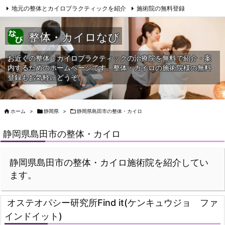
地元の整体とカイロプラクティックを紹介
施術院の無料登録
サイトマップ
当HPへの問合せ
整体・カイロなび
お近くの整体・カイロプラクティックの治療院を無料で紹介・案
内するためのホームページです。整体・カイロの施術院様の無料
登録もお気軽にどうぞ。

ホーム
>

静岡県
>

静岡県島田市の整体・カイロ
静岡県島田市の整体・カイロ
静岡県島田市の整体・カイロ施術院を紹介してい
ます。
オステオパシー研究所Find it(ケンキュウジョ ファ
インドイット)