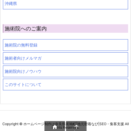
沖縄県
施術院へのご案内
施術院の無料登録
施術者向けメルマガ
施術院向けノウハウ
このサイトについて
Copyright ©
ホームページ制作は奈良県斑鳩町|地元密着なび|SEO・集客支援
All


Rights Reserved.