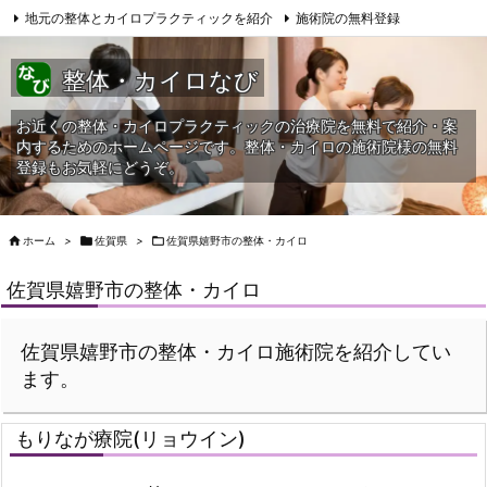
地元の整体とカイロプラクティックを紹介
施術院の無料登録
サイトマップ
当HPへの問合せ
整体・カイロなび
お近くの整体・カイロプラクティックの治療院を無料で紹介・案
内するためのホームページです。整体・カイロの施術院様の無料
登録もお気軽にどうぞ。

ホーム
>

佐賀県
>

佐賀県嬉野市の整体・カイロ
佐賀県嬉野市の整体・カイロ
佐賀県嬉野市の整体・カイロ施術院を紹介してい
ます。
もりなが療院(リョウイン)