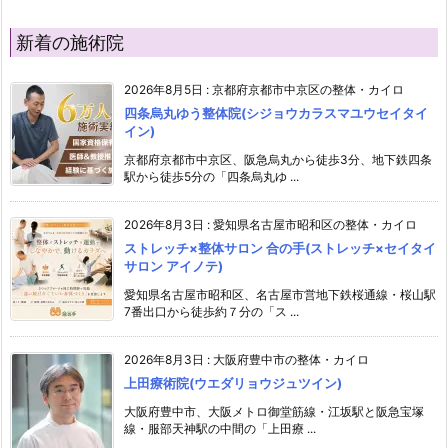
新着の施術院
2026年8月5日
:
京都府京都市中京区の整体・カイロ
四条烏丸ゆう整体院(シジョウカラスマユウセイタイ
イン)
京都府京都市中京区、阪急烏丸から徒歩3分、地下鉄四条
駅から徒歩5分の「四条烏丸ゆ ...
2026年8月3日
:
愛知県名古屋市昭和区の整体・カイロ
ストレッチ×整体サロン 合の手(ストレッチ×セイタイ
サロン アイノテ)
愛知県名古屋市昭和区、名古屋市営地下鉄桜通線・桜山駅
7番出口から徒歩約７分の「ス ...
2026年8月3日
:
大阪府豊中市の整体・カイロ
上田療術院(ウエダリョウジュツイン)
大阪府豊中市、大阪メトロ御堂筋線・江坂駅と阪急宝塚
線・服部天神駅の中間の「上田療 ...