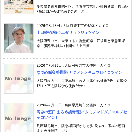
愛知県名古屋市昭和区、名古屋市営地下鉄桜通線・桜山駅
7番出口から徒歩約７分の「ス ...
2026年8月3日
:
大阪府豊中市の整体・カイロ
上田療術院(ウエダリョウジュツイン)
大阪府豊中市、大阪メトロ御堂筋線・江坂駅と阪急宝塚
線・服部天神駅の中間の「上田療 ...
2026年7月28日
:
大阪府枚方市の整体・カイロ
なつめ鍼灸整骨院(ナツメシンキュウセイコツイン)
大阪府枚方市、京阪本線・枚方市駅から徒歩7分、京阪交
野線・宮之阪駅から徒歩5分の ...
2026年7月26日
:
兵庫県尼崎市の整体・カイロ
痛みの窓口 まるめ接骨院(イタミノマドグチマルメセ
ッコツイン)
兵庫県尼崎市、阪急塚口駅から徒歩15分の「痛みの窓口
まるめ接骨院」です。