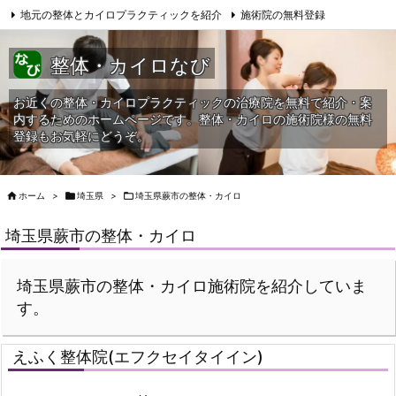
地元の整体とカイロプラクティックを紹介
施術院の無料登録
サイトマップ
当HPへの問合せ
整体・カイロなび
お近くの整体・カイロプラクティックの治療院を無料で紹介・案
内するためのホームページです。整体・カイロの施術院様の無料
登録もお気軽にどうぞ。

ホーム
>

埼玉県
>

埼玉県蕨市の整体・カイロ
埼玉県蕨市の整体・カイロ
埼玉県蕨市の整体・カイロ施術院を紹介していま
す。
えふく整体院(エフクセイタイイン)