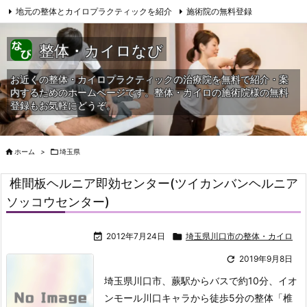
地元の整体とカイロプラクティックを紹介
施術院の無料登録
サイトマップ
当HPへの問合せ
整体・カイロなび
お近くの整体・カイロプラクティックの治療院を無料で紹介・案
内するためのホームページです。整体・カイロの施術院様の無料
登録もお気軽にどうぞ。

ホーム
>

埼玉県
椎間板ヘルニア即効センター(ツイカンバンヘルニア
ソッコウセンター)

2012年7月24日

埼玉県川口市の整体・カイロ

2019年9月8日
埼玉県川口市、蕨駅からバスで約10分、イオ
ンモール川口キャラから徒歩5分の整体「椎