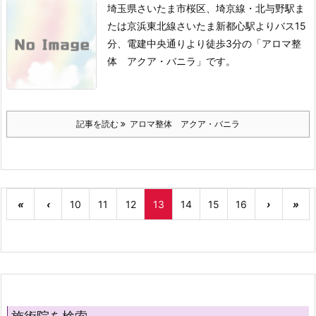
埼玉県さいたま市桜区、埼京線・北与野駅ま
たは京浜東北線さいたま新都心駅よりバス15
分、電建中央通りより徒歩3分の「アロマ整
体 アクア・バニラ」です。
記事を読む
アロマ整体 アクア・バニラ
«
‹
10
11
12
13
14
15
16
›
»