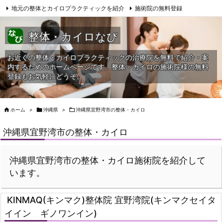
地元の整体とカイロプラクティックを紹介
施術院の無料登録
サイトマップ
当HPへの問合せ
整体・カイロなび
お近くの整体・カイロプラクティックの治療院を無料で紹介・案
内するためのホームページです。整体・カイロの施術院様の無料
登録もお気軽にどうぞ。

ホーム
>

沖縄県
>

沖縄県宜野湾市の整体・カイロ
沖縄県宜野湾市の整体・カイロ
沖縄県宜野湾市の整体・カイロ施術院を紹介して
います。
KINMAQ(キンマク)整体院 宜野湾院(キンマクセイタ
イイン ギノワンイン)