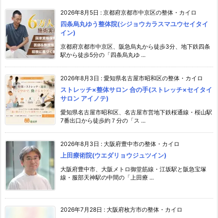
2026年8月5日
:
京都府京都市中京区の整体・カイロ
四条烏丸ゆう整体院(シジョウカラスマユウセイタイ
イン)
京都府京都市中京区、阪急烏丸から徒歩3分、地下鉄四条
駅から徒歩5分の「四条烏丸ゆ ...
2026年8月3日
:
愛知県名古屋市昭和区の整体・カイロ
ストレッチ×整体サロン 合の手(ストレッチ×セイタイ
サロン アイノテ)
愛知県名古屋市昭和区、名古屋市営地下鉄桜通線・桜山駅
7番出口から徒歩約７分の「ス ...
2026年8月3日
:
大阪府豊中市の整体・カイロ
上田療術院(ウエダリョウジュツイン)
大阪府豊中市、大阪メトロ御堂筋線・江坂駅と阪急宝塚
線・服部天神駅の中間の「上田療 ...
2026年7月28日
:
大阪府枚方市の整体・カイロ