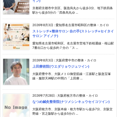
イン)
京都府京都市中京区、阪急烏丸から徒歩3分、地下鉄四条
駅から徒歩5分の「四条烏丸ゆ ...
2026年8月3日
:
愛知県名古屋市昭和区の整体・カイロ
ストレッチ×整体サロン 合の手(ストレッチ×セイタイ
サロン アイノテ)
愛知県名古屋市昭和区、名古屋市営地下鉄桜通線・桜山駅
7番出口から徒歩約７分の「ス ...
2026年8月3日
:
大阪府豊中市の整体・カイロ
上田療術院(ウエダリョウジュツイン)
大阪府豊中市、大阪メトロ御堂筋線・江坂駅と阪急宝塚
線・服部天神駅の中間の「上田療 ...
2026年7月28日
:
大阪府枚方市の整体・カイロ
なつめ鍼灸整骨院(ナツメシンキュウセイコツイン)
大阪府枚方市、京阪本線・枚方市駅から徒歩7分、京阪交
野線・宮之阪駅から徒歩5分の ...