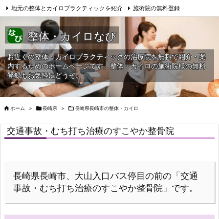
地元の整体とカイロプラクティックを紹介
施術院の無料登録
サイトマップ
当HPへの問合せ
整体・カイロなび
お近くの整体・カイロプラクティックの治療院を無料で紹介・案
内するためのホームページです。整体・カイロの施術院様の無料
登録もお気軽にどうぞ。

ホーム
>

長崎県
>

長崎県長崎市の整体・カイロ
交通事故・むち打ち治療のすこやか整骨院
長崎県長崎市、大山入口バス停目の前の「交通
事故・むち打ち治療のすこやか整骨院」です。