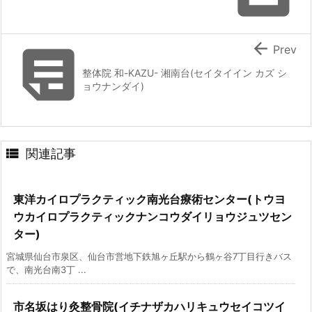


Prev
整体院 和-KAZU- 湘南台(セイタイイン カズ シ
ョウナンダイ)

関連記事
東洋カイロプラクティック南光台療術センター(トウヨ
ウカイロプラクティックナンコウダイリョウジュツセン
ター)
宮城県仙台市泉区、仙台市営地下鉄旭ヶ丘駅から鶴ヶ谷7丁目行きバス
で、南光台南3丁 ...
市名坂はり灸整骨院(イチナザカハリキュウセイコツイ