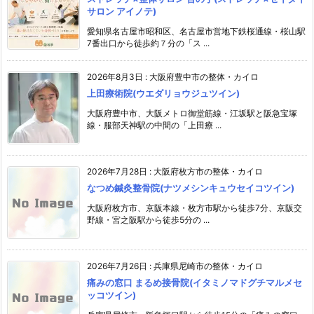
サロン アイノテ)
愛知県名古屋市昭和区、名古屋市営地下鉄桜通線・桜山駅
7番出口から徒歩約７分の「ス ...
2026年8月3日
:
大阪府豊中市の整体・カイロ
上田療術院(ウエダリョウジュツイン)
大阪府豊中市、大阪メトロ御堂筋線・江坂駅と阪急宝塚
線・服部天神駅の中間の「上田療 ...
2026年7月28日
:
大阪府枚方市の整体・カイロ
なつめ鍼灸整骨院(ナツメシンキュウセイコツイン)
大阪府枚方市、京阪本線・枚方市駅から徒歩7分、京阪交
野線・宮之阪駅から徒歩5分の ...
2026年7月26日
:
兵庫県尼崎市の整体・カイロ
痛みの窓口 まるめ接骨院(イタミノマドグチマルメセ
ッコツイン)