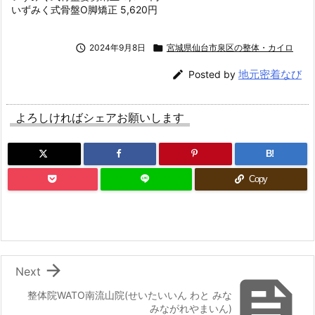
いずみく式骨盤O脚矯正 5,620円

2024年9月8日

宮城県仙台市泉区の整体・カイロ
地元密着なび

Posted by
よろしければシェアお願いします
B!
Copy

Next

整体院WATO南流山院(せいたいいん わと みな
みながれやまいん)