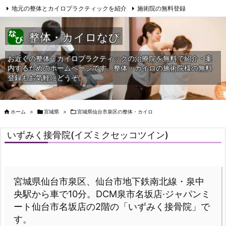
地元の整体とカイロプラクティックを紹介
施術院の無料登録
サイトマップ
当HPへの問合せ
整体・カイロなび
お近くの整体・カイロプラクティックの治療院を無料で紹介・案
内するためのホームページです。整体・カイロの施術院様の無料
登録もお気軽にどうぞ。

ホーム
>

宮城県
>

宮城県仙台市泉区の整体・カイロ
いずみく接骨院(イズミクセッコツイン)
宮城県仙台市泉区、仙台市地下鉄南北線・泉中
央駅から車で10分。DCM泉市名坂店·ジャパンミ
ート仙台市名坂店の2階の「いずみく接骨院」で
す。