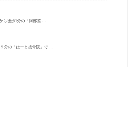
徒歩1分の「阿部整 ...
分の「はーと接骨院」で ...