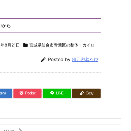
0から
4年8月21日

宮城県仙台市青葉区の整体・カイロ

Posted by
地元密着なび
tena
Pocket
LINE
Copy