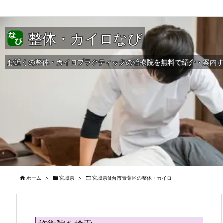
整体・カイロなび
お近くの整体・カイロプラクティックの治療院を無料で紹介・案内

ホーム
>

宮城県
>

宮城県仙台市青葉区の整体・カイロ