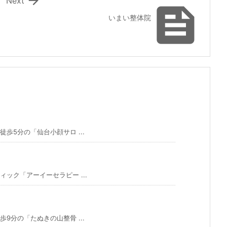

Next

いまい整体院
5分の「仙台小顔サロ ...
ック「アーイーセラピー ...
分の「たぬきの山整骨 ...