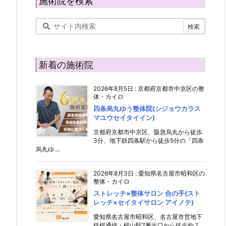
施術院を検索
新着の施術院
2026年8月5日
:
京都府京都市中京区の整
体・カイロ
四条烏丸ゆう整体院(シジョウカラス
マユウセイタイイン)
京都府京都市中京区、阪急烏丸から徒歩
3分、地下鉄四条駅から徒歩5分の「四条
烏丸ゆ ...
2026年8月3日
:
愛知県名古屋市昭和区の
整体・カイロ
ストレッチ×整体サロン 合の手(スト
レッチ×セイタイサロン アイノテ)
愛知県名古屋市昭和区、名古屋市営地下
鉄桜通線・桜山駅7番出口から徒歩約７