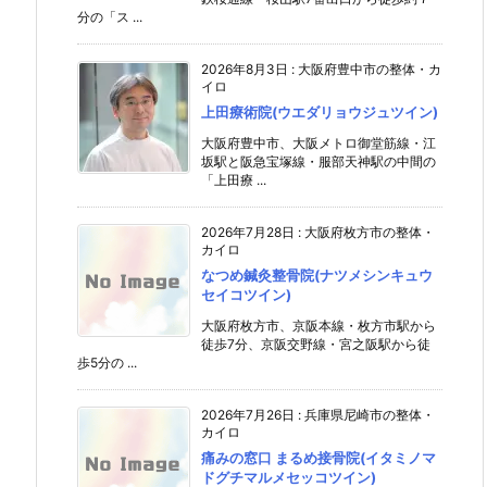
分の「ス ...
2026年8月3日
:
大阪府豊中市の整体・カ
イロ
上田療術院(ウエダリョウジュツイン)
大阪府豊中市、大阪メトロ御堂筋線・江
坂駅と阪急宝塚線・服部天神駅の中間の
「上田療 ...
2026年7月28日
:
大阪府枚方市の整体・
カイロ
なつめ鍼灸整骨院(ナツメシンキュウ
セイコツイン)
大阪府枚方市、京阪本線・枚方市駅から
徒歩7分、京阪交野線・宮之阪駅から徒
歩5分の ...
2026年7月26日
:
兵庫県尼崎市の整体・
カイロ
痛みの窓口 まるめ接骨院(イタミノマ
ドグチマルメセッコツイン)