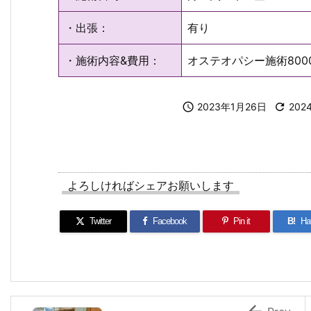
・出張：
有り
・施術内容&費用：
オステオパシー施術800

2023年1月26日

202
よろしければシェアお願いします
Twitter
Facebook
Pin it
B!
Ha