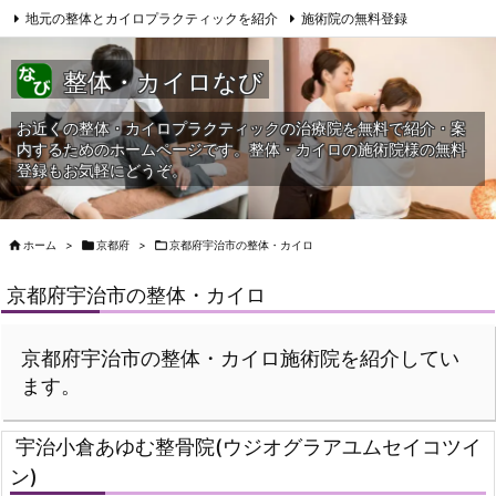
地元の整体とカイロプラクティックを紹介
施術院の無料登録
サイトマップ
当HPへの問合せ
整体・カイロなび
お近くの整体・カイロプラクティックの治療院を無料で紹介・案
内するためのホームページです。整体・カイロの施術院様の無料
登録もお気軽にどうぞ。

ホーム
>

京都府
>

京都府宇治市の整体・カイロ
京都府宇治市の整体・カイロ
京都府宇治市の整体・カイロ施術院を紹介してい
ます。
宇治小倉あゆむ整骨院(ウジオグラアユムセイコツイ
ン)