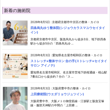
新着の施術院
2026年8月5日
:
京都府京都市中京区の整体・カイロ
四条烏丸ゆう整体院(シジョウカラスマユウセイタイ
イン)
京都府京都市中京区、阪急烏丸から徒歩3分、地下鉄四条
駅から徒歩5分の「四条烏丸ゆ ...
2026年8月3日
:
愛知県名古屋市昭和区の整体・カイロ
ストレッチ×整体サロン 合の手(ストレッチ×セイタイ
サロン アイノテ)
愛知県名古屋市昭和区、名古屋市営地下鉄桜通線・桜山駅
7番出口から徒歩約７分の「ス ...
2026年8月3日
:
大阪府豊中市の整体・カイロ
上田療術院(ウエダリョウジュツイン)
大阪府豊中市、大阪メトロ御堂筋線・江坂駅と阪急宝塚
線・服部天神駅の中間の「上田療 ...