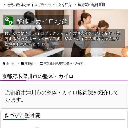
地元の整体とカイロプラクティックを紹介
施術院の無料登録
サイトマップ
当HPへの問合せ
整体・カイロなび
お近くの整体・カイロプラクティックの治療院を無料で紹介・案
内するためのホームページです。整体・カイロの施術院様の無料
登録もお気軽にどうぞ。

ホーム
>

京都府
>

京都府木津川市の整体・カイロ
京都府木津川市の整体・カイロ
京都府木津川市の整体・カイロ施術院を紹介して
います。
きづがわ整骨院