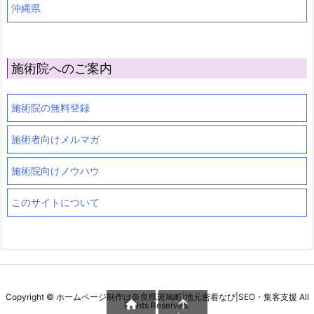
沖縄県
施術院へのご案内
施術院の無料登録
施術者向けメルマガ
施術院向けノウハウ
このサイトについて
Copyright ©
ホームページ制作は奈良県斑鳩町|地元密着なび|SEO・集客支援
All


Rights Reserved.