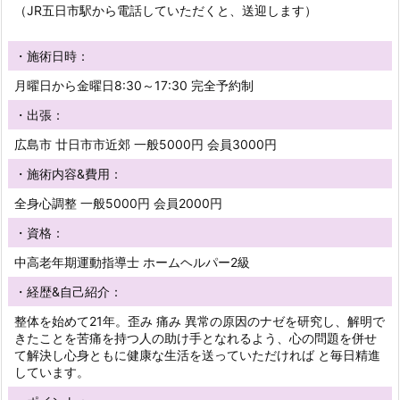
（JR五日市駅から電話していただくと、送迎します）
・施術日時：
月曜日から金曜日8:30～17:30 完全予約制
・出張：
広島市 廿日市市近郊 一般5000円 会員3000円
・施術内容&費用：
全身心調整 一般5000円 会員2000円
・資格：
中高老年期運動指導士 ホームヘルパー2級
・経歴&自己紹介：
整体を始めて21年。歪み 痛み 異常の原因のナゼを研究し、解明で
きたことを苦痛を持つ人の助け手となれるよう、心の問題を併せ
て解決し心身ともに健康な生活を送っていただければ と毎日精進
しています。