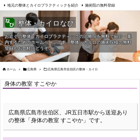
地元の整体とカイロプラクティックを紹介
施術院の無料登録
サイトマップ
当HPへの問合せ
整体・カイロなび
お近くの整体・カイロプラクティックの治療院を無料で紹介・案
内するためのホームページです。整体・カイロの施術院様の無料
登録もお気軽にどうぞ。

ホーム
>

広島県
>

広島県広島市佐伯区の整体・カイロ
身体の教室 すこやか
広島県広島市佐伯区、JR五日市駅から送迎あり
の整体「身体の教室 すこやか」です。