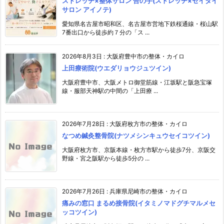
ストレッチ×整体サロン 合の手(ストレッチ×セイタイ
サロン アイノテ)
愛知県名古屋市昭和区、名古屋市営地下鉄桜通線・桜山駅
7番出口から徒歩約７分の「ス ...
2026年8月3日
:
大阪府豊中市の整体・カイロ
上田療術院(ウエダリョウジュツイン)
大阪府豊中市、大阪メトロ御堂筋線・江坂駅と阪急宝塚
線・服部天神駅の中間の「上田療 ...
2026年7月28日
:
大阪府枚方市の整体・カイロ
なつめ鍼灸整骨院(ナツメシンキュウセイコツイン)
大阪府枚方市、京阪本線・枚方市駅から徒歩7分、京阪交
野線・宮之阪駅から徒歩5分の ...
2026年7月26日
:
兵庫県尼崎市の整体・カイロ
痛みの窓口 まるめ接骨院(イタミノマドグチマルメセ
ッコツイン)