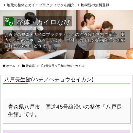
地元の整体とカイロプラクティックを紹介
施術院の無料登録
サイトマップ
当HPへの問合せ
整体・カイロなび
お近くの整体・カイロプラクティックの治療院を無料で紹介・案
内するためのホームページです。整体・カイロの施術院様の無料
登録もお気軽にどうぞ。

ホーム
>

青森県
>

青森県八戸市の整体・カイロ
八戸長生館(ハチノヘチョウセイカン)
青森県八戸市、国道45号線沿いの整体「八戸長
生館」です。