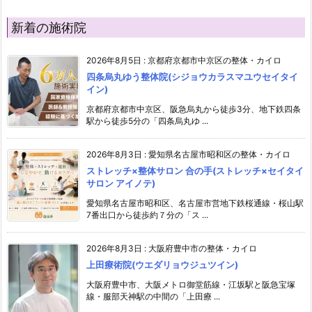
新着の施術院
2026年8月5日
:
京都府京都市中京区の整体・カイロ
四条烏丸ゆう整体院(シジョウカラスマユウセイタイ
イン)
京都府京都市中京区、阪急烏丸から徒歩3分、地下鉄四条
駅から徒歩5分の「四条烏丸ゆ ...
2026年8月3日
:
愛知県名古屋市昭和区の整体・カイロ
ストレッチ×整体サロン 合の手(ストレッチ×セイタイ
サロン アイノテ)
愛知県名古屋市昭和区、名古屋市営地下鉄桜通線・桜山駅
7番出口から徒歩約７分の「ス ...
2026年8月3日
:
大阪府豊中市の整体・カイロ
上田療術院(ウエダリョウジュツイン)
大阪府豊中市、大阪メトロ御堂筋線・江坂駅と阪急宝塚
線・服部天神駅の中間の「上田療 ...