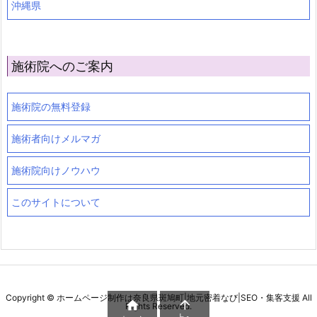
沖縄県
施術院へのご案内
施術院の無料登録
施術者向けメルマガ
施術院向けノウハウ
このサイトについて
Copyright ©
ホームページ制作は奈良県斑鳩町|地元密着なび|SEO・集客支援
All


Rights Reserved.
上へ