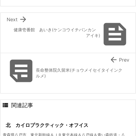

Next

健康壱番館 あいき(ケンコウイチバンカン
アイキ)


Prev
長命整体院久留米(チョウメイセイタイインク
ルメ)

関連記事
北 カイロプラクティック・オフイス
青森県八戸市、東北新幹線＆ＪＲ東北本線＆八戸線＆青い森鉄道・八