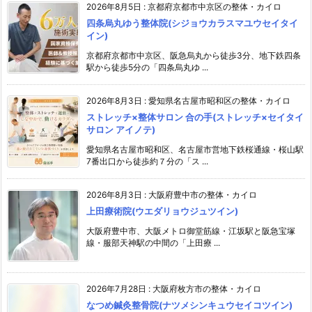
2026年8月5日
:
京都府京都市中京区の整体・カイロ
四条烏丸ゆう整体院(シジョウカラスマユウセイタイ
イン)
京都府京都市中京区、阪急烏丸から徒歩3分、地下鉄四条
駅から徒歩5分の「四条烏丸ゆ ...
2026年8月3日
:
愛知県名古屋市昭和区の整体・カイロ
ストレッチ×整体サロン 合の手(ストレッチ×セイタイ
サロン アイノテ)
愛知県名古屋市昭和区、名古屋市営地下鉄桜通線・桜山駅
7番出口から徒歩約７分の「ス ...
2026年8月3日
:
大阪府豊中市の整体・カイロ
上田療術院(ウエダリョウジュツイン)
大阪府豊中市、大阪メトロ御堂筋線・江坂駅と阪急宝塚
線・服部天神駅の中間の「上田療 ...
2026年7月28日
:
大阪府枚方市の整体・カイロ
なつめ鍼灸整骨院(ナツメシンキュウセイコツイン)