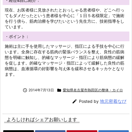
・経歴&自己紹介：
現在、お医者様に見放されたとおっしゃる患者様や、どこへ行っ
てもダメだったという患者様を中心に「１日５名様限定」で施術
を行う傍ら、筋肉治療を学びたいという先生方に、技術指導をし
ています。
・ポイント：
施術は主に手を使用したマッサージ、指圧による手技を中心に行
います。全身に存在する筋肉の緊張バランスを整え、良性の筋病
態を明確に触知し、的確なマッサージ・指圧により筋病態の緩解
を促します。的確なマッサージ・指圧によって緩解した良性の筋
病態は、血液循環の好影響を与え体を緩和させるキッカケとなり
ます。

2014年7月13日

愛知県名古屋市熱田区の整体・カイロ
地元密着なび

Posted by
よろしければシェアお願いします