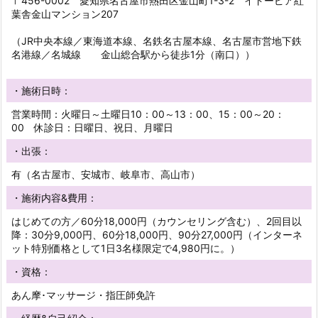
〒456-0002 愛知県名古屋市熱田区金山町1-3-2 イトーピア紅
葉舎金山マンション207
（JR中央本線／東海道本線、名鉄名古屋本線、名古屋市営地下鉄
名港線／名城線 金山総合駅から徒歩1分（南口））
・施術日時：
営業時間：火曜日～土曜日10：00～13：00、15：00～20：
00 休診日：日曜日、祝日、月曜日
・出張：
有（名古屋市、安城市、岐阜市、高山市）
・施術内容&費用：
はじめての方／60分18,000円（カウンセリング含む）、2回目以
降：30分9,000円、60分18,000円、90分27,000円（インターネ
ット特別価格として1日3名様限定で4,980円に。）
・資格：
あん摩･マッサージ・指圧師免許