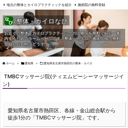
地元の整体とカイロプラクティックを紹介
施術院の無料登録
サイトマップ
当HPへの問合せ
整体・カイロなび
お近くの整体・カイロプラクティックの治療院を無料で紹介・案
内するためのホームページです。整体・カイロの施術院様の無料
登録もお気軽にどうぞ。

ホーム
>

愛知県
>

愛知県名古屋市熱田区の整体・カイロ
TMBCマッサージ院(ティエムビーシーマッサージイ
ン)
愛知県名古屋市熱田区、各線・金山総合駅から
徒歩1分の「TMBCマッサージ院」です。