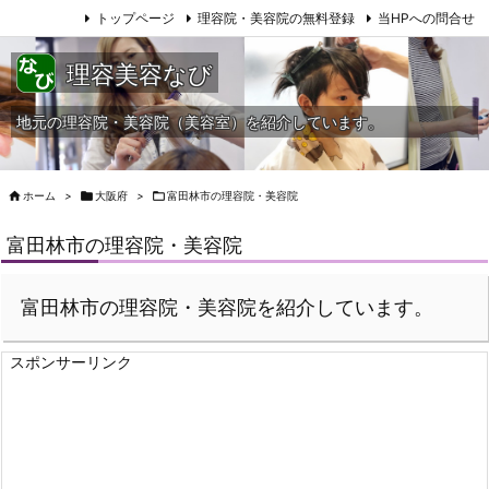
トップページ
理容院・美容院の無料登録
当HPへの問合せ
理容美容なび
地元の理容院・美容院（美容室）を紹介しています。

ホーム
>

大阪府
>

富田林市の理容院・美容院
富田林市の理容院・美容院
富田林市の理容院・美容院を紹介しています。
スポンサーリンク