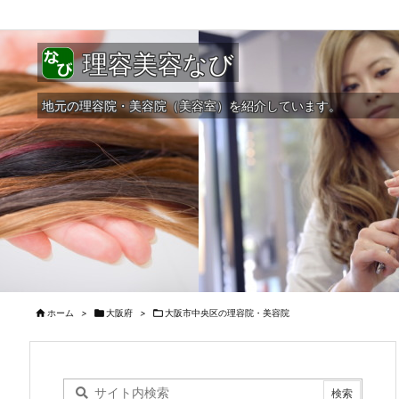
理容美容なび
地元の理容院・美容院（美容室）を紹介しています。

ホーム
>

大阪府
>

大阪市中央区の理容院・美容院