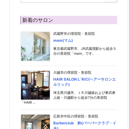
新着のサロン
武蔵野市の理容院・美容院
mam(マム)
東京都武蔵野市、JR武蔵境駅から徒歩５
分の美容院「mam」です。
川越市の理容院・美容院
HAIR SALON L`RiC(ヘアーサロンエ
ルリック)
埼玉県川越市、ＪＲ川越線および東武東
上線・川越駅から徒歩7分の美容院
「HAIR ...
広島市中区の理容院・美容院
Barberclub 粋(バーバークラブ・イ
キ)