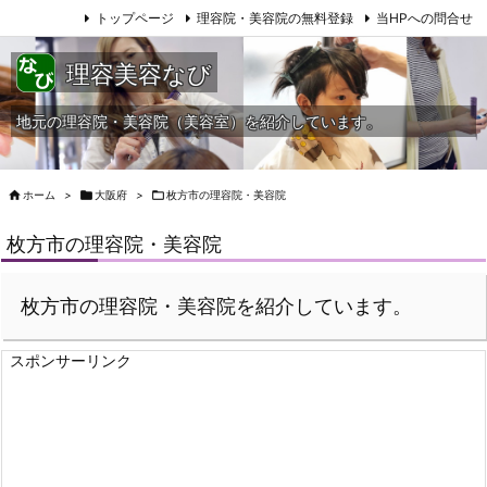
トップページ
理容院・美容院の無料登録
当HPへの問合せ
理容美容なび
地元の理容院・美容院（美容室）を紹介しています。

ホーム
>

大阪府
>

枚方市の理容院・美容院
枚方市の理容院・美容院
枚方市の理容院・美容院を紹介しています。
スポンサーリンク