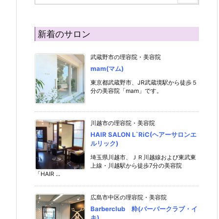
新着のサロン
武蔵野市の理容院・美容院
mam(マム)
東京都武蔵野市、JR武蔵境駅から徒歩５
分の美容院「mam」です。
川越市の理容院・美容院
HAIR SALON L`RiC(ヘアーサロンエ
ルリック)
埼玉県川越市、ＪＲ川越線および東武東
上線・川越駅から徒歩7分の美容院
「HAIR ...
広島市中区の理容院・美容院
Barberclub 粋(バーバークラブ・イ
キ)