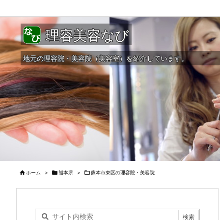
理容美容なび
地元の理容院・美容院（美容室）を紹介しています。

ホーム
>

熊本県
>

熊本市東区の理容院・美容院