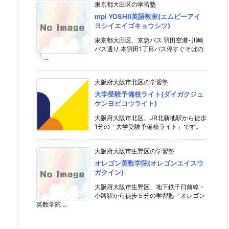
東京都大田区の学習塾
mpi YOSHII英語教室(エムピーアイ
ヨシイエイゴキョウシツ)
東京都大田区、京急バス 羽田空港-川崎
バス通り 本羽田1丁目バス停すぐそばの
「 ...
大阪府大阪市北区の学習塾
大学受験予備校ライト(ダイガクジュ
ケンヨビコウライト)
大阪府大阪市北区、JR北新地駅から徒歩
1分の「大学受験予備校ライト」です。
大阪府大阪市生野区の学習塾
オレゴン英数学院(オレゴンエイスウ
ガクイン)
大阪府大阪市生野区、地下鉄千日前線・
小路駅から徒歩５分の学習塾「オレゴン
英数学院 ...