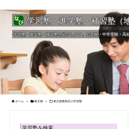
学習塾・進学塾・補習塾（
学習塾・進学塾・補習塾を紹介します。お受験・中学受験・高

ホーム
>

東京都
>

東京都豊島区の学習塾
学習塾を検索