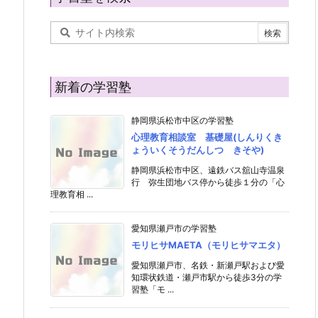
新着の学習塾
静岡県浜松市中区の学習塾
心理教育相談室 基礎屋(しんりくき
ょういくそうだんしつ きそや)
静岡県浜松市中区、遠鉄バス舘山寺温泉
行 弥生団地バス停から徒歩１分の「心
理教育相 ...
愛知県瀬戸市の学習塾
モリヒサMAETA（モリヒサマエタ）
愛知県瀬戸市、名鉄・新瀬戸駅および愛
知環状鉄道・瀬戸市駅から徒歩3分の学
習塾「モ ...