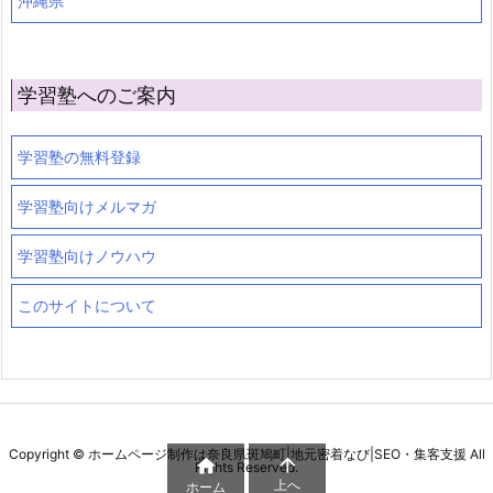
沖縄県
学習塾へのご案内
学習塾の無料登録
学習塾向けメルマガ
学習塾向けノウハウ
このサイトについて
Copyright ©
ホームページ制作は奈良県斑鳩町|地元密着なび|SEO・集客支援
All


Rights Reserved.
上へ
ホーム