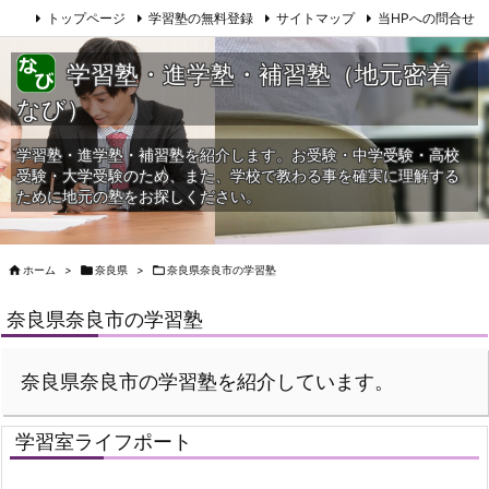
トップページ
学習塾の無料登録
サイトマップ
当HPへの問合せ
学習塾・進学塾・補習塾（地元密着
なび）
学習塾・進学塾・補習塾を紹介します。お受験・中学受験・高校
受験・大学受験のため、また、学校で教わる事を確実に理解する
ために地元の塾をお探しください。

ホーム
>

奈良県
>

奈良県奈良市の学習塾
奈良県奈良市の学習塾
奈良県奈良市の学習塾を紹介しています。
学習室ライフポート