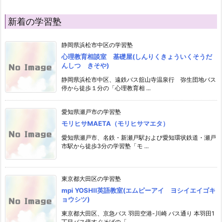
新着の学習塾
静岡県浜松市中区の学習塾
心理教育相談室 基礎屋(しんりくきょういくそうだ
んしつ きそや)
静岡県浜松市中区、遠鉄バス舘山寺温泉行 弥生団地バス
停から徒歩１分の「心理教育相 ...
愛知県瀬戸市の学習塾
モリヒサMAETA（モリヒサマエタ）
愛知県瀬戸市、名鉄・新瀬戸駅および愛知環状鉄道・瀬戸
市駅から徒歩3分の学習塾「モ ...
東京都大田区の学習塾
mpi YOSHII英語教室(エムピーアイ ヨシイエイゴキ
ョウシツ)
東京都大田区、京急バス 羽田空港-川崎 バス通り 本羽田1
丁目バス停すぐそばの「 ...