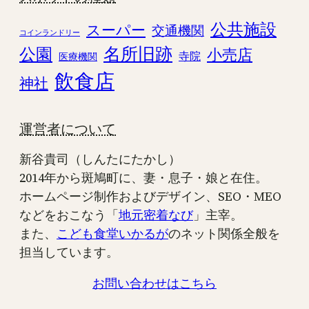
公共施設
スーパー
交通機関
コインランドリー
名所旧跡
公園
小売店
寺院
医療機関
飲食店
神社
運営者について
新谷貴司（しんたにたかし）
2014年から斑鳩町に、妻・息子・娘と在住。
ホームページ制作およびデザイン、SEO・MEO
などをおこなう「
地元密着なび
」主宰。
また、
こども食堂いかるが
のネット関係全般を
担当しています。
お問い合わせはこちら