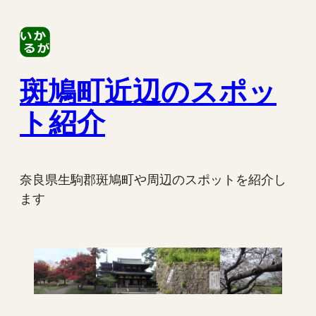
内
容
を
ス
斑鳩町近辺のスポッ
キ
ッ
ト紹介
プ
奈良県生駒郡斑鳩町や周辺のスポットを紹介し
ます