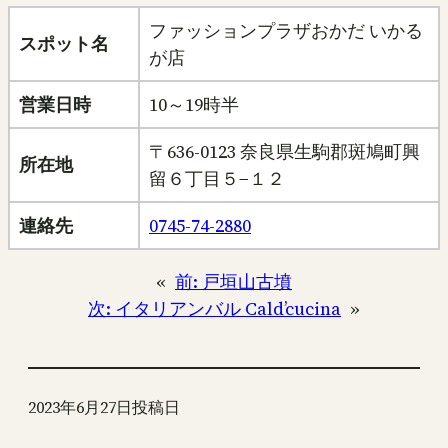
ファッションプラザおかだ いかる
スポット名
が店
営業日時
10～19時半
〒636-0123 奈良県生駒郡斑鳩町興
所在地
留６丁目５−１２
連絡先
0745-74-2880
«
前:
戸垣山古墳
次:
イタリアンバル Cald’cucina
»
2023年6月27日
投稿日