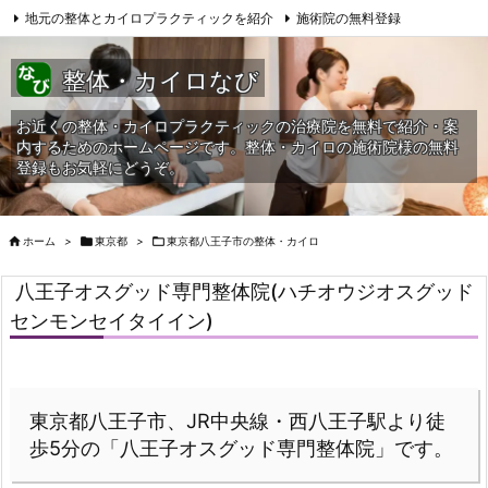
地元の整体とカイロプラクティックを紹介
施術院の無料登録
サイトマップ
当HPへの問合せ
整体・カイロなび
お近くの整体・カイロプラクティックの治療院を無料で紹介・案
内するためのホームページです。整体・カイロの施術院様の無料
登録もお気軽にどうぞ。

ホーム
>

東京都
>

東京都八王子市の整体・カイロ
八王子オスグッド専門整体院(ハチオウジオスグッド
センモンセイタイイン)
東京都八王子市、JR中央線・西八王子駅より徒
歩5分の「八王子オスグッド専門整体院」です。