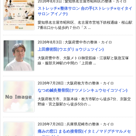
2026年8月3日
:
愛知県名古屋市昭和区の整体・カイロ
ストレッチ×整体サロン 合の手(ストレッチ×セイタイ
サロン アイノテ)
愛知県名古屋市昭和区、名古屋市営地下鉄桜通線・桜山駅
7番出口から徒歩約７分の「ス ...
2026年8月3日
:
大阪府豊中市の整体・カイロ
上田療術院(ウエダリョウジュツイン)
大阪府豊中市、大阪メトロ御堂筋線・江坂駅と阪急宝塚
線・服部天神駅の中間の「上田療 ...
2026年7月28日
:
大阪府枚方市の整体・カイロ
なつめ鍼灸整骨院(ナツメシンキュウセイコツイン)
大阪府枚方市、京阪本線・枚方市駅から徒歩7分、京阪交
野線・宮之阪駅から徒歩5分の ...
2026年7月26日
:
兵庫県尼崎市の整体・カイロ
痛みの窓口 まるめ接骨院(イタミノマドグチマルメセ