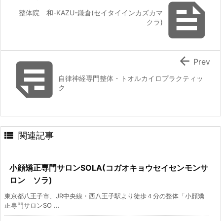

整体院 和-KAZU-鎌倉(セイタイインカズカマ
クラ)


Prev
自律神経専門整体・トオルカイロプラクティッ
ク

関連記事
小顔矯正専門サロンSOLA(コガオキョウセイセンモンサ
ロン ソラ)
東京都八王子市、JR中央線・西八王子駅より徒歩４分の整体「小顔矯
正専門サロンSO ...