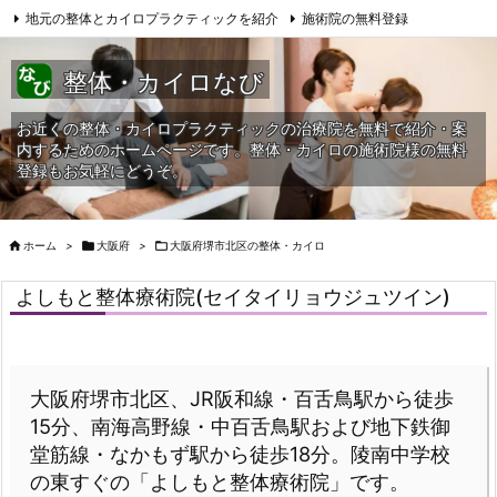
地元の整体とカイロプラクティックを紹介
施術院の無料登録
サイトマップ
当HPへの問合せ
整体・カイロなび
お近くの整体・カイロプラクティックの治療院を無料で紹介・案
内するためのホームページです。整体・カイロの施術院様の無料
登録もお気軽にどうぞ。

ホーム
>

大阪府
>

大阪府堺市北区の整体・カイロ
よしもと整体療術院(セイタイリョウジュツイン)
大阪府堺市北区、JR阪和線・百舌鳥駅から徒歩
15分、南海高野線・中百舌鳥駅および地下鉄御
堂筋線・なかもず駅から徒歩18分。陵南中学校
の東すぐの「よしもと整体療術院」です。