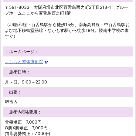
〒591-8033 大阪府堺市北区百舌鳥西之町2丁目218-1 グルー
プホームここから百舌鳥西之町1階
（JR阪和線・百舌鳥駅から徒歩15分、南海高野線・中百舌鳥駅お
よび地下鉄御堂筋線・なかもず駅から徒歩18分。陵南中学校の東
すぐ）
・ホームページ：
よしもと整体療術院
・施術日時：
月～日、9:00～22:00
・出張：
堺市内
・施術内容&費用：
骨盤矯正：7,000円
O脚X脚矯正：7,000円
猫背姿勢矯正：7,000円