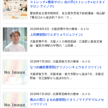
ストレッチ×整体サロン 合の手(ストレッチ×セイタイ
サロン アイノテ)
愛知県名古屋市昭和区、名古屋市営地下鉄桜通線・桜山駅
7番出口から徒歩約７分の「ス ...
2026年8月3日
:
大阪府豊中市の整体・カイロ
上田療術院(ウエダリョウジュツイン)
大阪府豊中市、大阪メトロ御堂筋線・江坂駅と阪急宝塚
線・服部天神駅の中間の「上田療 ...
2026年7月28日
:
大阪府枚方市の整体・カイロ
なつめ鍼灸整骨院(ナツメシンキュウセイコツイン)
大阪府枚方市、京阪本線・枚方市駅から徒歩7分、京阪交
野線・宮之阪駅から徒歩5分の ...
2026年7月26日
:
兵庫県尼崎市の整体・カイロ
痛みの窓口 まるめ接骨院(イタミノマドグチマルメセ
ッコツイン)