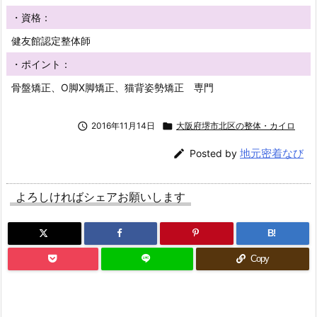
・資格：
健友館認定整体師
・ポイント：
骨盤矯正、O脚X脚矯正、猫背姿勢矯正 専門

2016年11月14日

大阪府堺市北区の整体・カイロ
地元密着なび

Posted by
よろしければシェアお願いします
B!
Copy