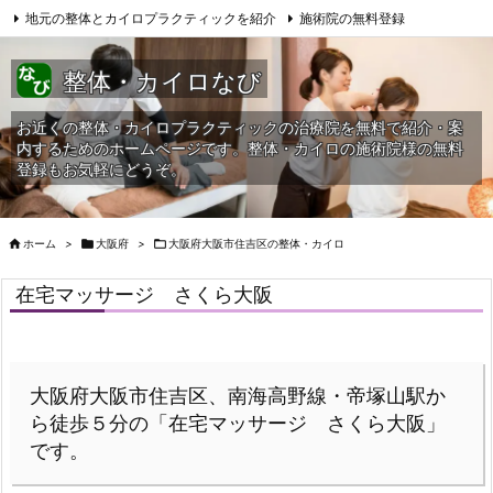
地元の整体とカイロプラクティックを紹介
施術院の無料登録
サイトマップ
当HPへの問合せ
整体・カイロなび
お近くの整体・カイロプラクティックの治療院を無料で紹介・案
内するためのホームページです。整体・カイロの施術院様の無料
登録もお気軽にどうぞ。

ホーム
>

大阪府
>

大阪府大阪市住吉区の整体・カイロ
在宅マッサージ さくら大阪
大阪府大阪市住吉区、南海高野線・帝塚山駅か
ら徒歩５分の「在宅マッサージ さくら大阪」
です。