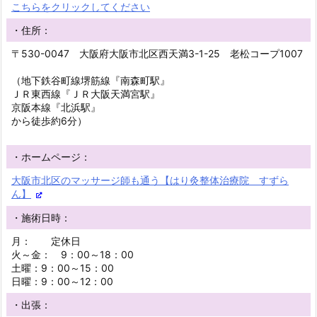
こちらをクリックしてください
・住所：
〒530-0047 大阪府大阪市北区西天満3-1-25 老松コープ1007
（地下鉄谷町線堺筋線『南森町駅』
ＪＲ東西線『ＪＲ大阪天満宮駅』
京阪本線『北浜駅』
から徒歩約6分）
・ホームページ：
大阪市北区のマッサージ師も通う【はり灸整体治療院 すずら
ん】
・施術日時：
月： 定休日
火～金： 9：00～18：00
土曜：9：00～15：00
日曜：9：00～12：00
・出張：