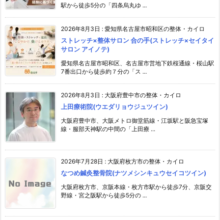
駅から徒歩5分の「四条烏丸ゆ ...
2026年8月3日
:
愛知県名古屋市昭和区の整体・カイロ
ストレッチ×整体サロン 合の手(ストレッチ×セイタイ
サロン アイノテ)
愛知県名古屋市昭和区、名古屋市営地下鉄桜通線・桜山駅
7番出口から徒歩約７分の「ス ...
2026年8月3日
:
大阪府豊中市の整体・カイロ
上田療術院(ウエダリョウジュツイン)
大阪府豊中市、大阪メトロ御堂筋線・江坂駅と阪急宝塚
線・服部天神駅の中間の「上田療 ...
2026年7月28日
:
大阪府枚方市の整体・カイロ
なつめ鍼灸整骨院(ナツメシンキュウセイコツイン)
大阪府枚方市、京阪本線・枚方市駅から徒歩7分、京阪交
野線・宮之阪駅から徒歩5分の ...