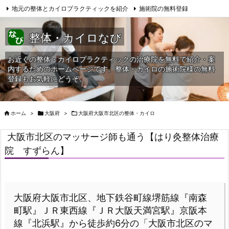
地元の整体とカイロプラクティックを紹介
施術院の無料登録
サイトマップ
当HPへの問合せ
整体・カイロなび
お近くの整体・カイロプラクティックの治療院を無料で紹介・案
内するためのホームページです。整体・カイロの施術院様の無料
登録もお気軽にどうぞ。

ホーム
>

大阪府
>

大阪府大阪市北区の整体・カイロ
大阪市北区のマッサージ師も通う【はり灸整体治療
院 すずらん】
大阪府大阪市北区、地下鉄谷町線堺筋線『南森
町駅』ＪＲ東西線『ＪＲ大阪天満宮駅』京阪本
線『北浜駅』から徒歩約6分の「大阪市北区のマ