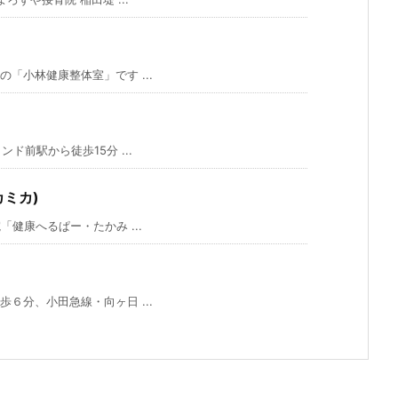
「小林健康整体室」です ...
前駅から徒歩15分 ...
ミカ)
健康へるぱー・たかみ ...
６分、小田急線・向ヶ日 ...