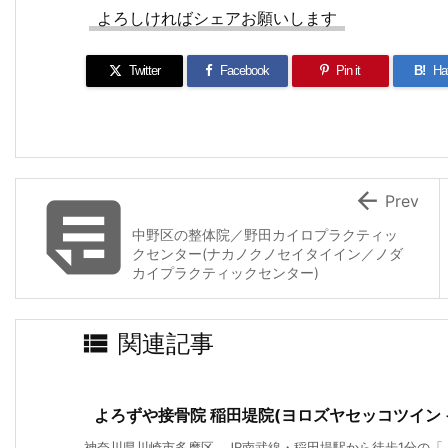
よろしければシェアお願いします
Twitter
Facebook
Pin it
B!
Ha


Prev
中野区の整体院／野田カイロプラクティッ
クセンター(ナカノクノセイタイイン／ノダ
カイプラクティックセンター)

関連記事
よろずや接骨院 稲田堤院(ヨロズヤセッコツイン 
神奈川県川崎市多摩区、JR南武線・稲田堤駅から徒歩1分の「よろ