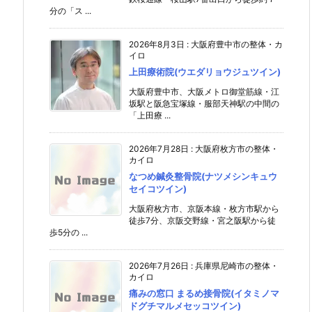
分の「ス ...
2026年8月3日
:
大阪府豊中市の整体・カ
イロ
上田療術院(ウエダリョウジュツイン)
大阪府豊中市、大阪メトロ御堂筋線・江
坂駅と阪急宝塚線・服部天神駅の中間の
「上田療 ...
2026年7月28日
:
大阪府枚方市の整体・
カイロ
なつめ鍼灸整骨院(ナツメシンキュウ
セイコツイン)
大阪府枚方市、京阪本線・枚方市駅から
徒歩7分、京阪交野線・宮之阪駅から徒
歩5分の ...
2026年7月26日
:
兵庫県尼崎市の整体・
カイロ
痛みの窓口 まるめ接骨院(イタミノマ
ドグチマルメセッコツイン)