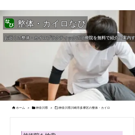
整体・カイロなび
お近くの整体・カイロプラクティックの治療院を無料で紹介・案内

ホーム
>

神奈川県
>

神奈川県川崎市多摩区の整体・カイロ