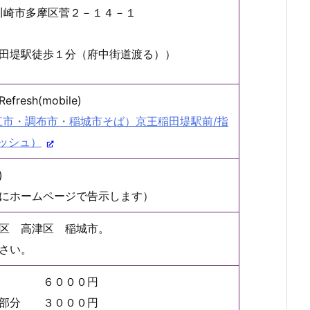
川県川崎市多摩区菅２－１４－１
田堤駅徒歩１分（府中街道渡る））
esh(mobile)
江市・調布市・稲城市そば）京王稲田堤駅前/指
レッシュ）
)
にホームページで告示します）
区 高津区 稲城市。
さい。
６０００円
る部分 ３０００円