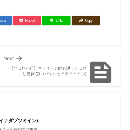
tena
Pocket
LINE
Copy

Next

【ひばりが丘】マッサージ師も通うこばや
し整体院(コバヤシセイタイイイン)
イナダヅツミイン)
ずや接骨院 稲田堤 ...