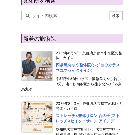
施術院を検索
新着の施術院
2026年8月5日
:
京都府京都市中京区の整
体・カイロ
四条烏丸ゆう整体院(シジョウカラス
マユウセイタイイン)
京都府京都市中京区、阪急烏丸から徒歩
3分、地下鉄四条駅から徒歩5分の「四条
烏丸ゆ ...
2026年8月3日
:
愛知県名古屋市昭和区の
整体・カイロ
ストレッチ×整体サロン 合の手(スト
レッチ×セイタイサロン アイノテ)
愛知県名古屋市昭和区、名古屋市営地下
鉄桜通線・桜山駅7番出口から徒歩約７