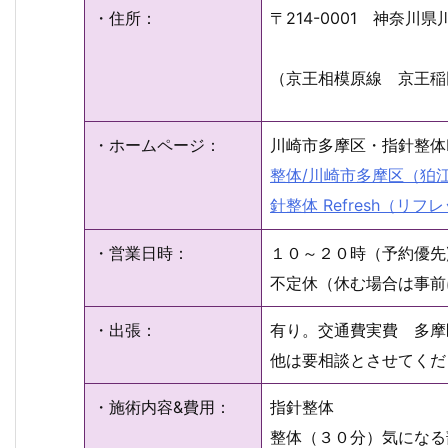
・住所：
〒214-0001 神奈
（京王相模原線 京王稲
・ホームページ：
川崎市多摩区・指針整体Refr
整体/川崎市多摩区（狛
針整体 Refresh（リフ
・営業日時：
１０～２０時（予約優先
不定休（休む場合は事前
・出張：
有り。交通費実費 多摩
他は要相談とさせてくだ
・施術内容&費用：
指針整体 
整体（３０分）気にな