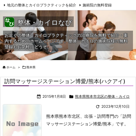
地元の整体とカイロプラクティックを紹介
施術院の無料登録
サイトマップ
当HPへの問合せ
整体・カイロなび
お近くの整体・カイロプラクティックの治療院を無料で紹介・案
内するためのホームページです。整体・カイロの施術院様の無料
登録もお気軽にどうぞ。

ホーム
>

熊本県
訪問マッサージステーション博愛/熊本(ハクアイ)

2015年1月8日

熊本県熊本市北区の整体・カイロ

2023年12月10日
熊本県熊本市北区、出張・訪問専門の「訪問
マッサージステーション博愛/熊本」です。