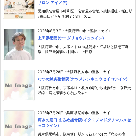
サロン アイノテ)
愛知県名古屋市昭和区、名古屋市営地下鉄桜通線・桜山駅
7番出口から徒歩約７分の「ス ...
2026年8月3日
:
大阪府豊中市の整体・カイロ
上田療術院(ウエダリョウジュツイン)
大阪府豊中市、大阪メトロ御堂筋線・江坂駅と阪急宝塚
線・服部天神駅の中間の「上田療 ...
2026年7月28日
:
大阪府枚方市の整体・カイロ
なつめ鍼灸整骨院(ナツメシンキュウセイコツイン)
大阪府枚方市、京阪本線・枚方市駅から徒歩7分、京阪交
野線・宮之阪駅から徒歩5分の ...
2026年7月26日
:
兵庫県尼崎市の整体・カイロ
痛みの窓口 まるめ接骨院(イタミノマドグチマルメセ
ッコツイン)
兵庫県尼崎市、阪急塚口駅から徒歩15分の「痛みの窓口