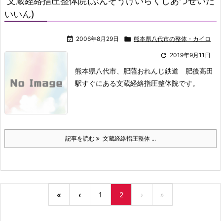
文蔵経絡指圧整体院(ぶんぞうけいらくしあつせいた
いいん)

2006年8月29日

熊本県八代市の整体・カイロ

2019年9月11日
熊本県八代市、肥薩おれんじ鉄道 肥後高田
駅すぐにある文蔵経絡指圧整体院です。
記事を読む
文蔵経絡指圧整体 ...
«
‹
1
2
›
»