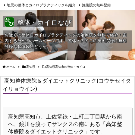
地元の整体とカイロプラクティックを紹介
施術院の無料登録
サイトマップ
当HPへの問合せ
整体・カイロなび
お近くの整体・カイロプラクティックの治療院を無料で紹介・案
内するためのホームページです。整体・カイロの施術院様の無料
登録もお気軽にどうぞ。

ホーム
>

高知県
>

高知県高知市の整体・カイロ
高知整体療院＆ダイエットクリニック(コウチセイタ
イリョウイン)
高知県高知市、土佐電鉄・上町二丁目駅から南
へ、鏡川を渡ってサンクスの南にある「高知整
体療院＆ダイエットクリニック」です。