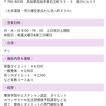
〒780-8039 高知県高知市東石立町５５－３ 堀川ビル１Ｆ
（土佐道路・河の瀬交差点から北へ約５０ｍ）
・営業日時：
月・水～日 9:00～19：00 土日祝日も開院
休院日：毎週火曜日&第三日曜日
・出張：
ナシ
・施術内容＆価格：
骨盤ダイエット：￥4,500
一般整体：￥3,600
耳ツボダイエット：￥2,100
など多数コースあり
・経歴：
整体学院やエステシャン認定、ダイエット
カウンサラーや生活習慣病予防講習などを
得て、整体とダイエットの専門療院を運