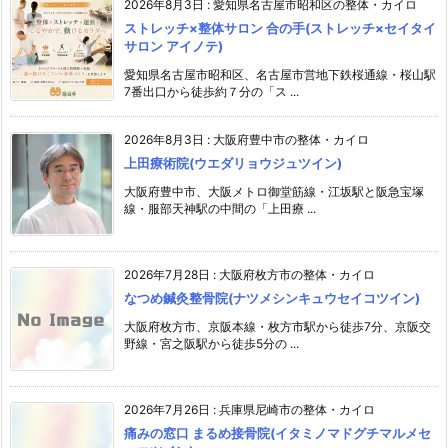
2026年8月3日
:
愛知県名古屋市昭和区の整体・カイロ
ストレッチ×整体サロン 合の手(ストレッチ×セイタイ
サロン アイノテ)
愛知県名古屋市昭和区、名古屋市営地下鉄桜通線・桜山駅
7番出口から徒歩約７分の「ス ...
2026年8月3日
:
大阪府豊中市の整体・カイロ
上田療術院(ウエダリョウジュツイン)
大阪府豊中市、大阪メトロ御堂筋線・江坂駅と阪急宝塚
線・服部天神駅の中間の「上田療 ...
2026年7月28日
:
大阪府枚方市の整体・カイロ
なつめ鍼灸整骨院(ナツメシンキュウセイコツイン)
大阪府枚方市、京阪本線・枚方市駅から徒歩7分、京阪交
野線・宮之阪駅から徒歩5分の ...
2026年7月26日
:
兵庫県尼崎市の整体・カイロ
痛みの窓口 まるめ接骨院(イタミノマドグチマルメセ