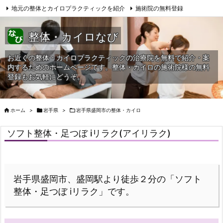
地元の整体とカイロプラクティックを紹介
施術院の無料登録
サイトマップ
当HPへの問合せ
整体・カイロなび
お近くの整体・カイロプラクティックの治療院を無料で紹介・案
内するためのホームページです。整体・カイロの施術院様の無料
登録もお気軽にどうぞ。

ホーム
>

岩手県
>

岩手県盛岡市の整体・カイロ
ソフト整体・足つぼ iリラク(アイリラク)
岩手県盛岡市、盛岡駅より徒歩２分の「ソフト
整体・足つぼ iリラク」です。