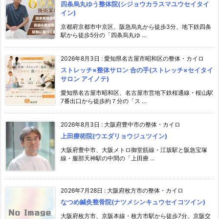
四条烏丸ゆう整体院(シジョウカラスマユウセイタイ
イン)
京都府京都市中京区、阪急烏丸から徒歩3分、地下鉄四条
駅から徒歩5分の「四条烏丸ゆ ...
2026年8月3日
:
愛知県名古屋市昭和区の整体・カイロ
ストレッチ×整体サロン 合の手(ストレッチ×セイタイ
サロン アイノテ)
愛知県名古屋市昭和区、名古屋市営地下鉄桜通線・桜山駅
7番出口から徒歩約７分の「ス ...
2026年8月3日
:
大阪府豊中市の整体・カイロ
上田療術院(ウエダリョウジュツイン)
大阪府豊中市、大阪メトロ御堂筋線・江坂駅と阪急宝塚
線・服部天神駅の中間の「上田療 ...
2026年7月28日
:
大阪府枚方市の整体・カイロ
なつめ鍼灸整骨院(ナツメシンキュウセイコツイン)
大阪府枚方市、京阪本線・枚方市駅から徒歩7分、京阪交