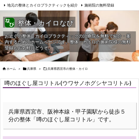
地元の整体とカイロプラクティックを紹介
施術院の無料登録
サイトマップ
当HPへの問合せ
整体・カイロなび
お近くの整体・カイロプラクティックの治療院を無料で紹介・案
内するためのホームページです。整体・カイロの施術院様の無料
登録もお気軽にどうぞ。

ホーム
>

兵庫県
>

兵庫県西宮市の整体・カイロ
噂のほぐし屋コリトル(ウワサノホグシヤコリトル)
兵庫県西宮市、阪神本線・甲子園駅から徒歩５
分の整体「噂のほぐし屋コリトル」です。