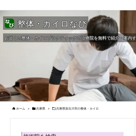
整体・カイロなび
お近くの整体・カイロプラクティックの治療院を無料で紹介・案内

ホーム
>

兵庫県
>

兵庫県加古川市の整体・カイロ