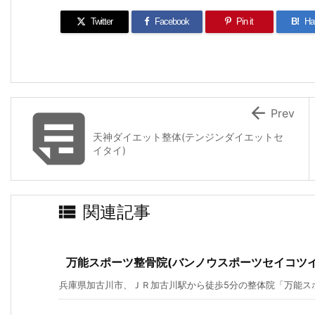
Twitter
Facebook
Pin it
B!
Ha


Prev
天神ダイエット整体(テンジンダイエットセ
イタイ)

関連記事
万能スポーツ整骨院(バンノウスポーツセイコツイ
兵庫県加古川市、ＪＲ加古川駅から徒歩5分の整体院「万能ス