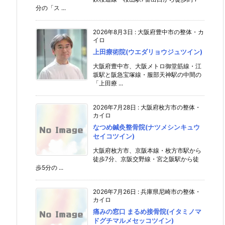
分の「ス ...
2026年8月3日
:
大阪府豊中市の整体・カ
イロ
上田療術院(ウエダリョウジュツイン)
大阪府豊中市、大阪メトロ御堂筋線・江
坂駅と阪急宝塚線・服部天神駅の中間の
「上田療 ...
2026年7月28日
:
大阪府枚方市の整体・
カイロ
なつめ鍼灸整骨院(ナツメシンキュウ
セイコツイン)
大阪府枚方市、京阪本線・枚方市駅から
徒歩7分、京阪交野線・宮之阪駅から徒
歩5分の ...
2026年7月26日
:
兵庫県尼崎市の整体・
カイロ
痛みの窓口 まるめ接骨院(イタミノマ
ドグチマルメセッコツイン)