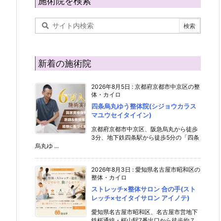
施術院を検索
新着の施術院
2026年8月5日
:
京都府京都市中京区の整
体・カイロ
四条烏丸ゆう整体院(シジョウカラス
マユウセイタイイン)
京都府京都市中京区、阪急烏丸から徒歩
3分、地下鉄四条駅から徒歩5分の「四条
烏丸ゆ ...
2026年8月3日
:
愛知県名古屋市昭和区の
整体・カイロ
ストレッチ×整体サロン 合の手(スト
レッチ×セイタイサロン アイノテ)
愛知県名古屋市昭和区、名古屋市営地下
鉄桜通線・桜山駅7番出口から徒歩約７