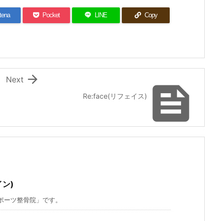
tena
Pocket
LINE
Copy

Next

Re:face(リフェイス)
ン)
ポーツ整骨院」です。