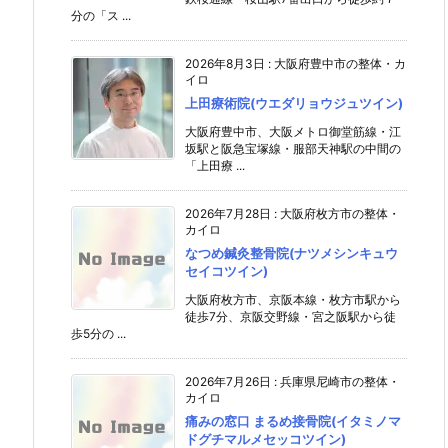
分の「ス ...
2026年8月3日
:
大阪府豊中市の整体・カ
イロ
上田療術院(ウエダリョウジュツイン)
大阪府豊中市、大阪メトロ御堂筋線・江
坂駅と阪急宝塚線・服部天神駅の中間の
「上田療 ...
2026年7月28日
:
大阪府枚方市の整体・
カイロ
なつめ鍼灸整骨院(ナツメシンキュウ
セイコツイン)
大阪府枚方市、京阪本線・枚方市駅から
徒歩7分、京阪交野線・宮之阪駅から徒
歩5分の ...
2026年7月26日
:
兵庫県尼崎市の整体・
カイロ
痛みの窓口 まるめ接骨院(イタミノマ
ドグチマルメセッコツイン)