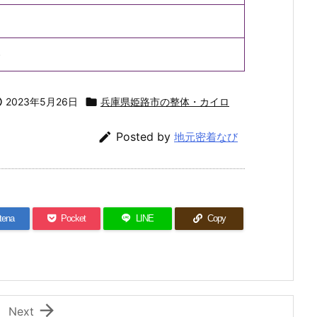
)

2023年5月26日

兵庫県姫路市の整体・カイロ

Posted by
地元密着なび
tena
Pocket
LINE
Copy

Next