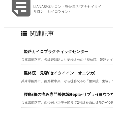

LIANA整体サロン・整骨院(リアナセイタイ
サロン セイコツイン)

関連記事
姫路カイロプラクティックセンター
兵庫県姫路市、各線姫路駅より徒歩３分の「整体院 姫路カイロ
整体院 鬼塚(セイタイイン オニツカ)
兵庫県姫路市、姫路駅中央口から徒歩5分の「整体院 鬼塚」
腰痛/膝の痛み専門整体院Repla-リプラ-(ヨウ
兵庫県姫路市、西今宿バス停を降りて2号線を西に徒歩7〜10分、