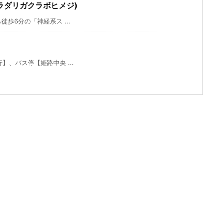
ラダリガクラボヒメジ)
歩6分の「神経系ス ...
、バス停【姫路中央 ...