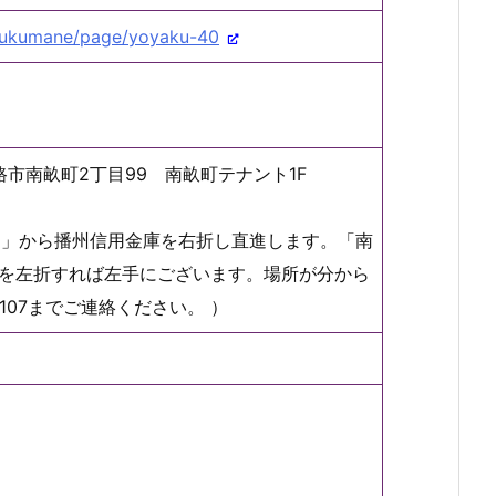
/sukumane/page/yoyaku-40
姫路市南畝町2丁目99 南畝町テナント1F
口」から播州信用金庫を右折し直進します。「南
を左折すれば左手にございます。場所が分から
-7107までご連絡ください。 ）
）