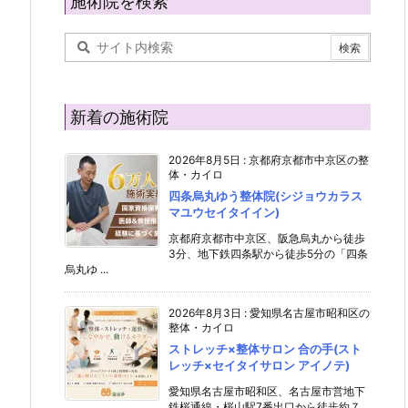
施術院を検索
新着の施術院
2026年8月5日
:
京都府京都市中京区の整
体・カイロ
四条烏丸ゆう整体院(シジョウカラス
マユウセイタイイン)
京都府京都市中京区、阪急烏丸から徒歩
3分、地下鉄四条駅から徒歩5分の「四条
烏丸ゆ ...
2026年8月3日
:
愛知県名古屋市昭和区の
整体・カイロ
ストレッチ×整体サロン 合の手(スト
レッチ×セイタイサロン アイノテ)
愛知県名古屋市昭和区、名古屋市営地下
鉄桜通線・桜山駅7番出口から徒歩約７