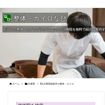
整体・カイロなび
お近くの整体・カイロプラクティックの治療院を無料で紹介・案内

ホーム
>

兵庫県
>

兵庫県姫路市の整体・カイロ