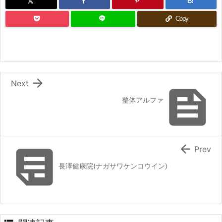
B!
Copy

Next

整体アルファ


Prev
長澤健康院(ナガサワケンコウイン)