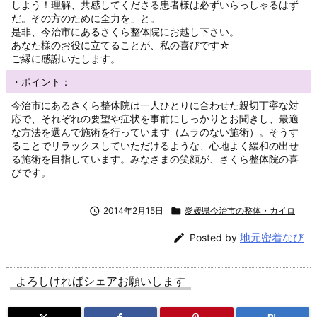
しよう！理解、共感してくださる患者様は必ずいらっしゃるはず
だ。その方のために全力を」と。
是非、今治市にあるさくら整体院にお越し下さい。
あなた様のお役に立てることが、私の喜びです☆
ご縁に感謝いたします。
・ポイント：
今治市にあるさくら整体院は一人ひとりに合わせた親切丁寧な対
応で、それぞれの要望や症状を事前にしっかりとお聞きし、最適
な方法を選んで施術を行っています（ムラのない施術）。そうす
ることでリラックスしていただけるような、心地よく緩和の出せ
る施術を目指しています。みなさまの笑顔が、さくら整体院の喜
びです。

2014年2月15日

愛媛県今治市の整体・カイロ
地元密着なび

Posted by
よろしければシェアお願いします