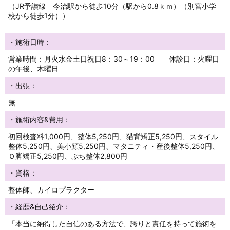
（JR予讃線 今治駅から徒歩10分（駅から0.8ｋｍ）（別宮小学
校から徒歩1分））
・施術日時：
営業時間：月火水金土日祝日8：30～19：00 休診日：火曜日
の午後、木曜日
・出張：
無
・施術内容&費用：
初回検査料1,000円、整体5,250円、猫背矯正5,250円、スタイル
整体5,250円、美小顔5,250円、マタニティ・産後整体5,250円、
Ｏ脚矯正5,250円、ぷち整体2,800円
・資格：
整体師、カイロプラクター
・経歴&自己紹介：
「本当に納得した自信のある方法で、誇りと責任を持って施術を