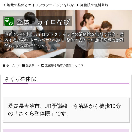
地元の整体とカイロプラクティックを紹介
施術院の無料登録
サイトマップ
当HPへの問合せ
整体・カイロなび
お近くの整体・カイロプラクティックの治療院を無料で紹介・案
内するためのホームページです。整体・カイロの施術院様の無料
登録もお気軽にどうぞ。

ホーム
>

愛媛県
>

愛媛県今治市の整体・カイロ
さくら整体院
愛媛県今治市、JR予讃線 今治駅から徒歩10分
の「さくら整体院」です。