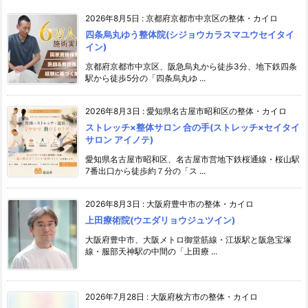
2026年8月5日
:
京都府京都市中京区の整体・カイロ
四条烏丸ゆう整体院(シジョウカラスマユウセイタイ
イン)
京都府京都市中京区、阪急烏丸から徒歩3分、地下鉄四条
駅から徒歩5分の「四条烏丸ゆ ...
2026年8月3日
:
愛知県名古屋市昭和区の整体・カイロ
ストレッチ×整体サロン 合の手(ストレッチ×セイタイ
サロン アイノテ)
愛知県名古屋市昭和区、名古屋市営地下鉄桜通線・桜山駅
7番出口から徒歩約７分の「ス ...
2026年8月3日
:
大阪府豊中市の整体・カイロ
上田療術院(ウエダリョウジュツイン)
大阪府豊中市、大阪メトロ御堂筋線・江坂駅と阪急宝塚
線・服部天神駅の中間の「上田療 ...
2026年7月28日
:
大阪府枚方市の整体・カイロ