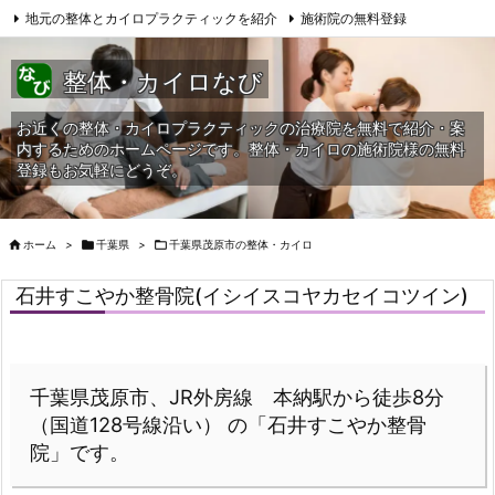
地元の整体とカイロプラクティックを紹介
施術院の無料登録
サイトマップ
当HPへの問合せ
整体・カイロなび
お近くの整体・カイロプラクティックの治療院を無料で紹介・案
内するためのホームページです。整体・カイロの施術院様の無料
登録もお気軽にどうぞ。

ホーム
>

千葉県
>

千葉県茂原市の整体・カイロ
石井すこやか整骨院(イシイスコヤカセイコツイン)
千葉県茂原市、JR外房線 本納駅から徒歩8分
（国道128号線沿い） の「石井すこやか整骨
院」です。