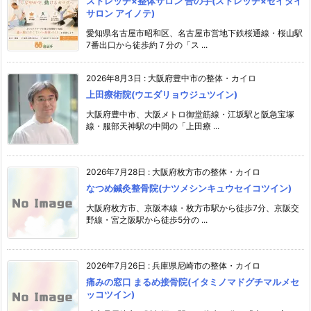
ストレッチ×整体サロン 合の手(ストレッチ×セイタイ
サロン アイノテ)
愛知県名古屋市昭和区、名古屋市営地下鉄桜通線・桜山駅
7番出口から徒歩約７分の「ス ...
2026年8月3日
:
大阪府豊中市の整体・カイロ
上田療術院(ウエダリョウジュツイン)
大阪府豊中市、大阪メトロ御堂筋線・江坂駅と阪急宝塚
線・服部天神駅の中間の「上田療 ...
2026年7月28日
:
大阪府枚方市の整体・カイロ
なつめ鍼灸整骨院(ナツメシンキュウセイコツイン)
大阪府枚方市、京阪本線・枚方市駅から徒歩7分、京阪交
野線・宮之阪駅から徒歩5分の ...
2026年7月26日
:
兵庫県尼崎市の整体・カイロ
痛みの窓口 まるめ接骨院(イタミノマドグチマルメセ
ッコツイン)