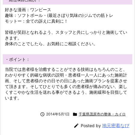
好きな漫画：ワンピース
趣味：ソフトボール・(最近さぼり気味の)ジムでの筋トレ
モットー：全ての訴えに真剣に！
皆様が笑顔となれるよう、スタッフと共にしっかりと施術してい
きます。
身体のことでしたら、お気軽にご相談ください。
・ポイント：
当院では患者様を治癒することができる技術はもちろんのこと、
わかりやすく的確な病状の説明・患者様一人一人にあった施術計
画、そして患者様のその日その日にあった施術プランを提案させ
て頂きます。そしてひとりでも多くの患者様が痛みのない、楽し
くすこやかな生活を送れる事ができるよう、施術緩和を目指して
います。

2014年5月1日

千葉県茂原市の整体・カイロ
地元密着なび

Posted by