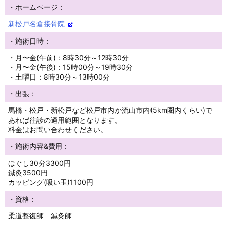
・ホームページ：
新松戸名倉接骨院
・施術日時：
・月〜金(午前)：8時30分～12時30分
・月〜金(午後)：15時00分～19時30分
・土曜日：8時30分～13時00分
・出張：
馬橋・松戸・新松戸など松戸市内か流山市内(5km圏内くらい)で
あれば往診の適用範囲となります。
料金はお問い合わせください。
・施術内容&費用：
ほぐし30分3300円
鍼灸3500円
カッピング(吸い玉)1100円
・資格：
柔道整復師 鍼灸師