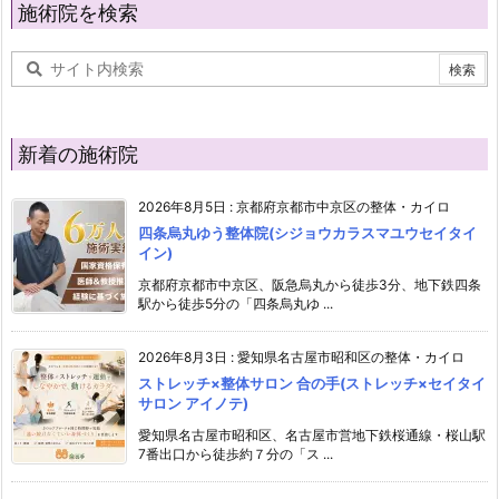
施術院を検索
新着の施術院
2026年8月5日
:
京都府京都市中京区の整体・カイロ
四条烏丸ゆう整体院(シジョウカラスマユウセイタイ
イン)
京都府京都市中京区、阪急烏丸から徒歩3分、地下鉄四条
駅から徒歩5分の「四条烏丸ゆ ...
2026年8月3日
:
愛知県名古屋市昭和区の整体・カイロ
ストレッチ×整体サロン 合の手(ストレッチ×セイタイ
サロン アイノテ)
愛知県名古屋市昭和区、名古屋市営地下鉄桜通線・桜山駅
7番出口から徒歩約７分の「ス ...