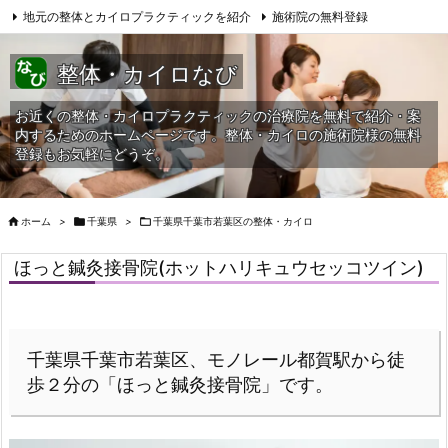
地元の整体とカイロプラクティックを紹介
施術院の無料登録
サイトマップ
当HPへの問合せ
整体・カイロなび
お近くの整体・カイロプラクティックの治療院を無料で紹介・案
内するためのホームページです。整体・カイロの施術院様の無料
登録もお気軽にどうぞ。

ホーム
>

千葉県
>

千葉県千葉市若葉区の整体・カイロ
ほっと鍼灸接骨院(ホットハリキュウセッコツイン)
千葉県千葉市若葉区、モノレール都賀駅から徒
歩２分の「ほっと鍼灸接骨院」です。