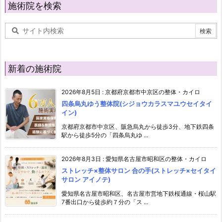
施術院を検索
新着の施術院
2026年8月5日
:
京都府京都市中京区の整体・カイロ
四条烏丸ゆう整体院(シジョウカラスマユウセイタイ
イン)
京都府京都市中京区、阪急烏丸から徒歩3分、地下鉄四条
駅から徒歩5分の「四条烏丸ゆ ...
2026年8月3日
:
愛知県名古屋市昭和区の整体・カイロ
ストレッチ×整体サロン 合の手(ストレッチ×セイタイ
サロン アイノテ)
愛知県名古屋市昭和区、名古屋市営地下鉄桜通線・桜山駅
7番出口から徒歩約７分の「ス ...