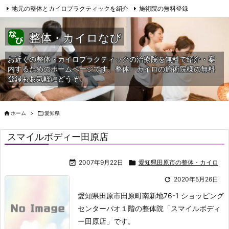
地元の整体とカイロプラクティックを紹介
施術院の無料登録
サイトマップ
当HPへの問合せ
整体・カイロなび
お近くの整体・カイロプラクティックの治療院を無料で紹介・案
内するためのホームページです。整体・カイロの施術院様の無料
登録もお気軽にどうぞ。

ホーム
>

愛知県
スマイルボディー田原店

2007年9月22日

愛知県田原市の整体・カイロ

2020年5月26日
愛知県田原市田原町南新地76-1 ショッピング
センターパオ１階の整体院「スマイルボディ
ー田原店」です。