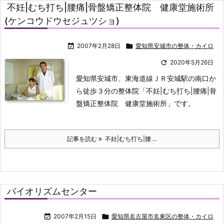
不妊|むち打ち|腰痛|骨盤矯正整体院 健康堂施術所
(ケンコウドウセジュツショ)

2007年2月28日

愛知県安城市の整体・カイロ

2020年5月26日
愛知県安城市、東海道線ＪＲ安城駅の南口か
ら徒歩３分の整体院「不妊|むち打ち|腰痛|骨
盤矯正整体院 健康堂施術所」です。
記事を読む
不妊|むち打ち|腰 ...
バイオリズムセンター

2007年2月15日

愛知県名古屋市名東区の整体・カイロ