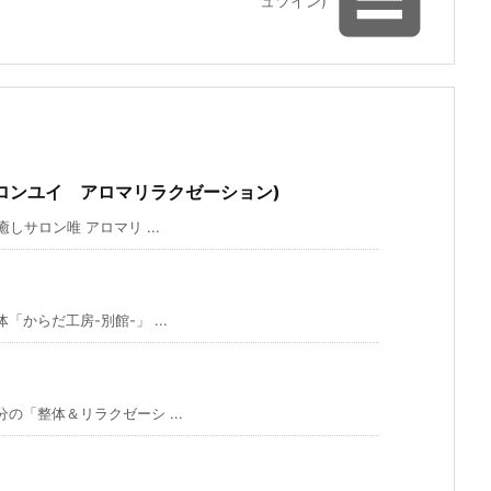
ュツイン)
ロンユイ アロマリラクゼーション)
サロン唯 アロマリ ...
からだ工房-別館-」 ...
「整体＆リラクゼーシ ...