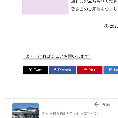
店】にお立ち寄りくださ
皆さまのご来店を心より

202
よろしければシェアお願いします
Twitter
Facebook
Pin it
B!
Ha

Prev
さくら接骨院(サクラセッコツイン)