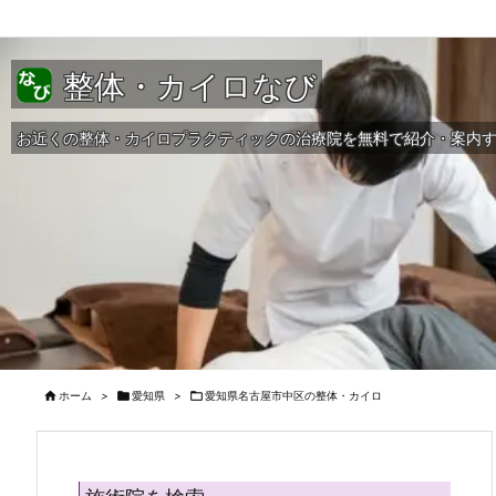
整体・カイロなび
お近くの整体・カイロプラクティックの治療院を無料で紹介・案内

ホーム
>

愛知県
>

愛知県名古屋市中区の整体・カイロ