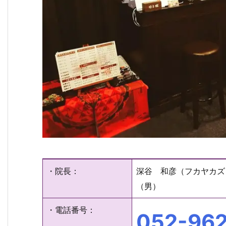
・院長：
深谷 和彦（フカヤカズ
（男）
・電話番号：
052-962