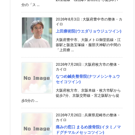
分の「ス ...
2026年8月3日
:
大阪府豊中市の整体・カ
イロ
上田療術院(ウエダリョウジュツイン)
大阪府豊中市、大阪メトロ御堂筋線・江
坂駅と阪急宝塚線・服部天神駅の中間の
「上田療 ...
2026年7月28日
:
大阪府枚方市の整体・
カイロ
なつめ鍼灸整骨院(ナツメシンキュウ
セイコツイン)
大阪府枚方市、京阪本線・枚方市駅から
徒歩7分、京阪交野線・宮之阪駅から徒
歩5分の ...
2026年7月26日
:
兵庫県尼崎市の整体・
カイロ
痛みの窓口 まるめ接骨院(イタミノマ
ドグチマルメセッコツイン)