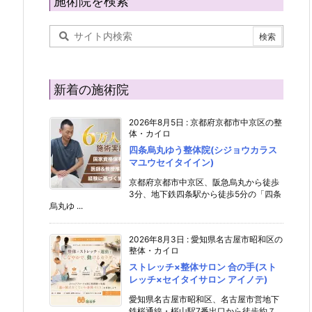
施術院を検索
新着の施術院
2026年8月5日
:
京都府京都市中京区の整
体・カイロ
四条烏丸ゆう整体院(シジョウカラス
マユウセイタイイン)
京都府京都市中京区、阪急烏丸から徒歩
3分、地下鉄四条駅から徒歩5分の「四条
烏丸ゆ ...
2026年8月3日
:
愛知県名古屋市昭和区の
整体・カイロ
ストレッチ×整体サロン 合の手(スト
レッチ×セイタイサロン アイノテ)
愛知県名古屋市昭和区、名古屋市営地下
鉄桜通線・桜山駅7番出口から徒歩約７