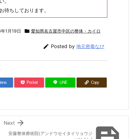
い。
お待ちしております。
6年1月19日

愛知県名古屋市中区の整体・カイロ

Posted by
地元密着なび
tena
Pocket
LINE
Copy

Next

安藤整体療術院(アンドウセイタイリョウジ