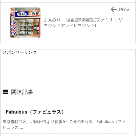

Prev
ふぁみり～ 理容室&美容室(ファミリ～ リ
ヨウシツアンドビヨウシツ)
スポンサーリンク

関連記事
Fabulous（ファビュラス）
東京都杉並区、JR高円寺より徒歩5～７分の美容院「Fabulous（ファ
ビュラス ...