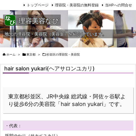
トップページ
理容院・美容院の無料登録
当HPへの問合せ
理容美容なび
地元の理容院・美容院（美容室）を紹介しています。

ホーム
>

東京都
>

杉並区の理容院・美容院
hair salon yukari(ヘアサロンユカリ)
東京都杉並区、JR中央線 総武線・阿佐ヶ谷駅よ
り徒歩6分の美容院「hair salon yukari」です。
・代表：
坂部ゆかり（サカベユカリ）