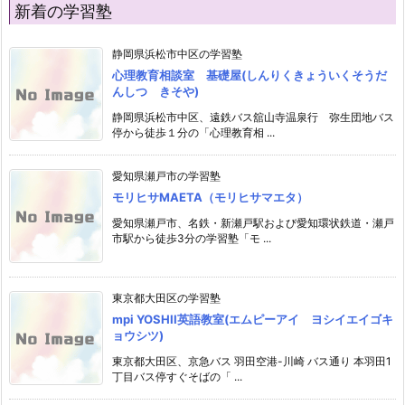
新着の学習塾
静岡県浜松市中区の学習塾
心理教育相談室 基礎屋(しんりくきょういくそうだ
んしつ きそや)
静岡県浜松市中区、遠鉄バス舘山寺温泉行 弥生団地バス
停から徒歩１分の「心理教育相 ...
愛知県瀬戸市の学習塾
モリヒサMAETA（モリヒサマエタ）
愛知県瀬戸市、名鉄・新瀬戸駅および愛知環状鉄道・瀬戸
市駅から徒歩3分の学習塾「モ ...
東京都大田区の学習塾
mpi YOSHII英語教室(エムピーアイ ヨシイエイゴキ
ョウシツ)
東京都大田区、京急バス 羽田空港-川崎 バス通り 本羽田1
丁目バス停すぐそばの「 ...