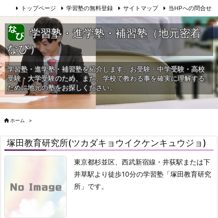
トップページ
学習塾の無料登録
サイトマップ
当HPへの問合せ
学習塾・進学塾・補習塾（地元密着
なび）
学習塾・進学塾・補習塾を紹介します。お受験・中学受験・高校
受験・大学受験のため、また、学校で教わる事を確実に理解する
ために地元の塾をお探しください。

ホーム
>
塚田教育研究所(ツカダキョウイクケンキュウジョ)
東京都杉並区、西武新宿線・井荻駅または下
井草駅より徒歩10分の学習塾「塚田教育研究
所」です。