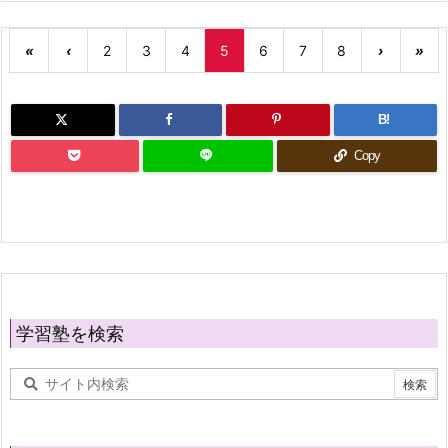
«
‹
2
3
4
5
6
7
8
›
»
B!
Copy
学習塾を検索