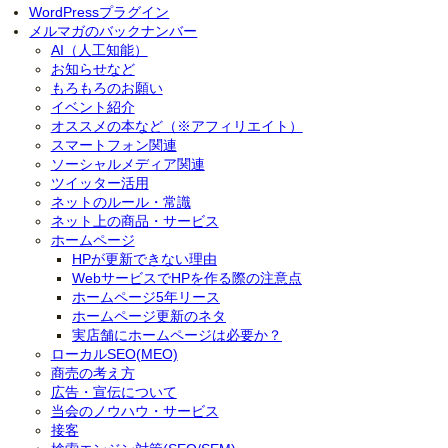
WordPressプラグイン
メルマガのバックナンバー
AI（人工知能）
お知らせなど
もろもろのお願い
イベント紹介
オススメの本など（※アフィリエイト）
スマートフォン関連
ソーシャルメディア関連
ツイッター活用
ネットのルール・常識
ネット上の商品・サービス
ホームページ
HPが更新できない理由
WebサービスでHPを作る際の注意点
ホームページ5年リース
ホームページ更新のネタ
実店舗にホームページは必要か？
ローカルSEO(MEO)
商売の考え方
広告・宣伝について
当会のノウハウ・サービス
接客