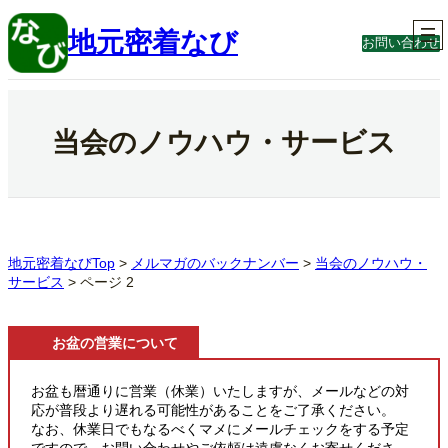
内
容
地元密着なび
お問い合わせ
を
ス
キ
ッ
プ
当会のノウハウ・サービス
地元密着なびTop
>
メルマガのバックナンバー
>
当会のノウハウ・
サービス
>
ページ 2
お盆の営業について
お盆も暦通りに営業（休業）いたしますが、メールなどの対
応が普段より遅れる可能性があることをご了承ください。
なお、休業日でもなるべくマメにメールチェックをする予定
ですので、お問い合わせやご依頼は遠慮なくお寄せくださ