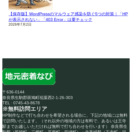
【保存版】WordPressのマルウェア感染を防ぐ5つの対策｜「HP
が表示されない」「403 Error」は要チェック
2026年7月2日
〒636-0144
奈良県生駒郡斑鳩町稲葉西2-1-26-303
TEL : 0745-43-8678
※無料訪問エリア
HP制作などで打ち合わせを希望される場合に、下記の地域には無料
で訪問いたします。（それ以外の地域の方は有料で、あるいは王寺
駅までお越しいただければ無料で打ち合わせを行います） 奈良県生
駒郡（斑鳩町・三郷町・平群町・安堵町）・北葛城郡（王寺町・河