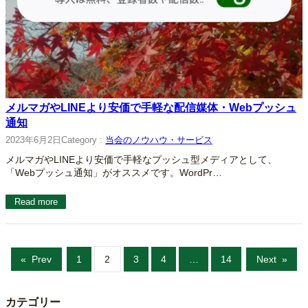
メルマガやLINEより安価で手軽な配信媒体・Webプッシュ
通知
2023年6月2日
Category :
当会のノウハウ・サービス
メルマガやLINEより安価で手軽なプッシュ型メディアとして、
「Webプッシュ通知」がオススメです。WordPr…
Read more
«
Prev
1
2
3
4
…
14
Next
»
カテゴリー